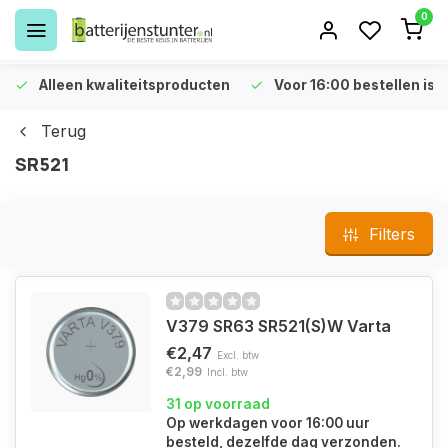
0
Alleen kwaliteitsproducten
Voor 16:00 bestellen is 
Terug
SR521
Filters
V379 SR63 SR521(S)W Varta
€2,47
Excl. btw
€2,99
Incl. btw
31 op voorraad
Op werkdagen voor 16:00 uur
besteld, dezelfde dag verzonden.