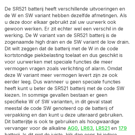
De SR521 batterij heeft verschillende uitvoeringen en
de W en SW variant hebben dezelfde afmetingen. Als
u deze door elkaar gebruikt zal uw uurwerk ook
gewoon werken. Er zit echter wel een verschil in de
werking. De W variant van de SR521 batterij is de
zogenaamde high drain en de SW variant de low drain.
Dit wilt zeggen dat de batterij met de W in de code
kortstondige piekbelasting toelaat en dus geschikt is
voor uurwerken met speciale functies die meer
vermogen vragen zoals verlichting of alarm. Omdat
deze W variant meer vermogen levert zijn ze ook
eerder leeg. Dus wanneer u geen speciale functies
heeft kunt u beter de SR521 batterij met de code SW
kiezen. In sommige gevallen bestaan er geen
specifieke W of SW varianten, in dit geval staat
meestal de code SW genoteerd op de batterij of
verpakking en dan kunt u deze uiteraard gebruiken.
Dit batterijtje is ook te gebruiken als hoogwaardige
vervanger voor de alkaline
AG0
,
LR63
,
LR521
en
179
batterij. Is dit niet de juiste, kijk dan eens bij iedere