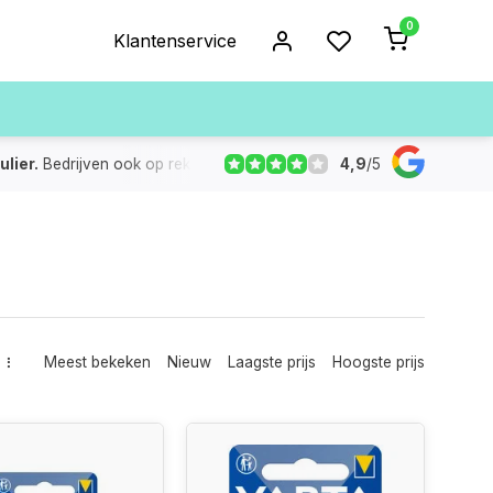
0
Klantenservice
4,9
/
5
ulier.
Bedrijven ook op rekening
De voorraad die aangegeven
Meest bekeken
Nieuw
Laagste prijs
Hoogste prijs