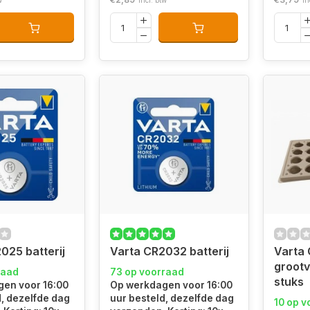
w
Incl. btw
In
025 batterij
Varta CR2032 batterij
Varta
groot
raad
73 op voorraad
stuks
en voor 16:00
Op werkdagen voor 16:00
d, dezelfde dag
uur besteld, dezelfde dag
10 op v