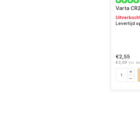
Varta CR2
Uitverkoch
Levertijd 
€2,55
€3,09
Incl. bt