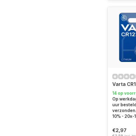
Varta CR1
14 op voor
Op werkdag
uur bestel
verzonden. 
10% - 20x-
€2,97
€3,59