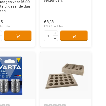
verzonden.
kdagen voor 16:00
teld, dezelfde dag
den.
35
€3,13
€3,79
Incl. btw
Incl. btw