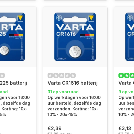
225 batterij
Varta CR1616 batterij
Varta 
raad
31 op voorraad
9 op v
en voor 16:00
Op werkdagen voor 16:00
Op wer
d, dezelfde dag
uur besteld, dezelfde dag
uur bes
Korting: 10x-
verzonden. Korting: 10x-
verzond
15%
10% - 20x-15%
10% - 
€2,39
€3,13
€2,89
€3,79