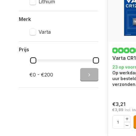
Lithium
Merk
Varta
Prijs
Varta CR1
23 op voor
Op werkdag
€0 - €200
uur bestel
verzonden
€3,21
€3,89
Incl. bt