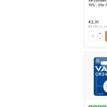
verzonden. 
10% - 20x-
€2,31
€2,79
Incl. bt