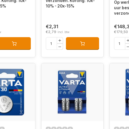
Korting: 10x-
verzonden. Korting: 10x-
Op wer
15%
10% - 20x-15%
uur bes
verzon
€2,31
€148,
€2,79
€179,50
w
Incl. btw