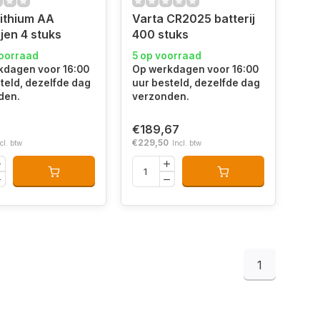
lithium AA
Varta CR2025 batterij
ijen 4 stuks
400 stuks
voorraad
5 op voorraad
kdagen voor 16:00
Op werkdagen voor 16:00
teld, dezelfde dag
uur besteld, dezelfde dag
den.
verzonden.
€189,67
€229,50
cl. btw
Incl. btw
1