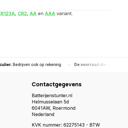
CR123A
,
CR2
,
AA
en
AAA
variant.
culier.
Bedrijven ook op rekening
De voorraad die aangegeve
Contactgegevens
Batterijenstunter.nl
Helmusselaan 5d
6041AW, Roermond
Nederland
KVK nummer: 62275143 - BTW