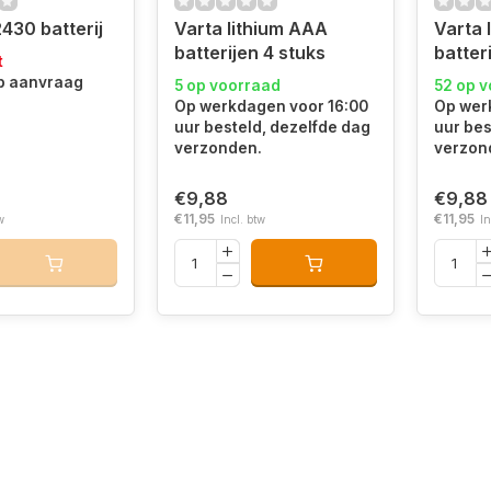
430 batterij
Varta lithium AAA
Varta 
batterijen 4 stuks
batter
t
op aanvraag
5 op voorraad
52 op 
Op werkdagen voor 16:00
Op wer
uur besteld, dezelfde dag
uur bes
verzonden.
verzon
€9,88
€9,88
€11,95
€11,95
w
Incl. btw
In