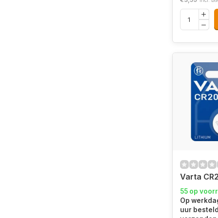
Incl. bt
Varta CR2
55 op voor
Op werkdag
uur bestel