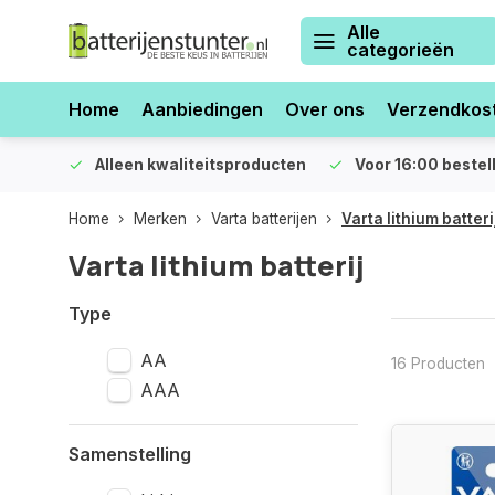
Alle
categorieën
Home
Aanbiedingen
Over ons
Verzendkos
orraad
Alleen kwaliteitsproducten
Voor 16:00 bestel
Home
Merken
Varta batterijen
Varta lithium batteri
Varta lithium batterij
Type
AA
16 Producten
AAA
Samenstelling