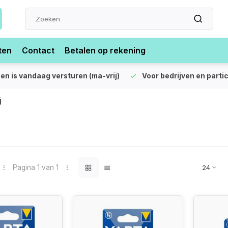
ten
Contact
Betalen op rekening
len is vandaag versturen (ma-vrij)
Voor bedrijven en partic
j
Pagina 1 van 1