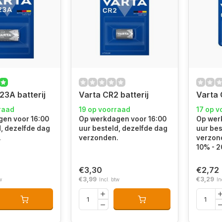
23A batterij
Varta CR2 batterij
Varta 
raad
19 op voorraad
17 op v
en voor 16:00
Op werkdagen voor 16:00
Op wer
d, dezelfde dag
uur besteld, dezelfde dag
uur bes
.
verzonden.
verzond
10% - 
€3,30
€2,72
€3,99
€3,29
w
Incl. btw
In