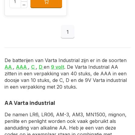
1
De batterijen van Varta Industrial zijn er in de soorten
AA
,
AAA
,
C
,
D
en
9 volt
. De Varta Industrial AA
zitten in een verpakking van 40 stuks, de AAA in een
doosje van 10 stuks, de C, D en de 9V Varta industrial
in een verpakking met 20 stuks.
AA Varta industrial
De namen LR6, LR06, AM-3, AM3, MN1500, mignon,
penlite en penlight worden ook vaak gebruikt als
aanduiding van alkaline AA. Heb je een van deze
codes op je exemplaar staan in combinatie met