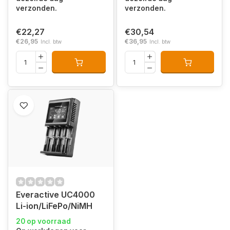
verzonden.
verzonden.
€22,27
€30,54
€26,95
€36,95
Incl. btw
Incl. btw
Everactive UC4000
Li-ion/LiFePo/NiMH
20 op voorraad