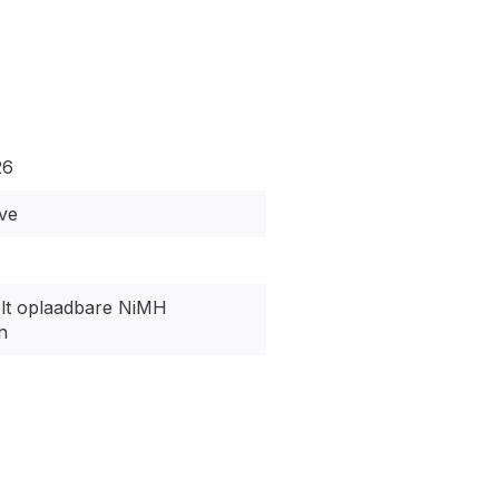
26
ve
olt oplaadbare NiMH
n