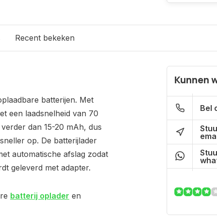
s
Recent bekeken
Kunnen w
plaadbare batterijen. Met
Bel 
met een laadsnelheid van 70
t verder dan 15-20 mAh, dus
Stuu
emai
sneller op. De batterijlader
Stuu
met automatische afslag zodat
what
rdt geleverd met adapter.
ere
batterij oplader
en