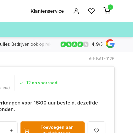
0
Klantenservice
4,9
/
5
ulier.
Bedrijven ook op rekening
De voorraad die aangegeven
Art: BAT-0126
12 op voorraad
)
cl. btw
rkdagen voor 16:00 uur besteld, dezelfde
onden.
Toevoegen aan
+