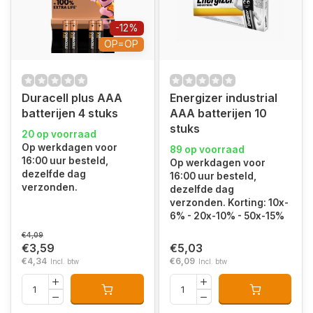
-12%
OP=OP
Duracell plus AAA
Energizer industrial
batterijen 4 stuks
AAA batterijen 10
stuks
20 op voorraad
Op werkdagen voor
89 op voorraad
16:00 uur besteld,
Op werkdagen voor
dezelfde dag
16:00 uur besteld,
verzonden.
dezelfde dag
verzonden. Korting: 10x-
6% - 20x-10% - 50x-15%
€4,09
€3,59
€5,03
€4,34
€6,09
Incl. btw
Incl. btw