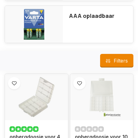
AAA oplaadbaar
Filters
opbergdoosje voor 4
opbergdoosje voor 10