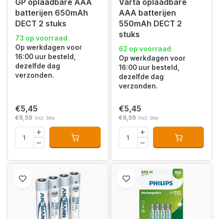
GP oplaadbare AAA
Varta oplaadbare
batterijen 650mAh
AAA batterijen
DECT 2 stuks
550mAh DECT 2
stuks
73 op voorraad
Op werkdagen voor
62 op voorraad
16:00 uur besteld,
Op werkdagen voor
dezelfde dag
16:00 uur besteld,
verzonden.
dezelfde dag
verzonden.
€5,45
€5,45
€6,59
€6,59
Incl. btw
Incl. btw