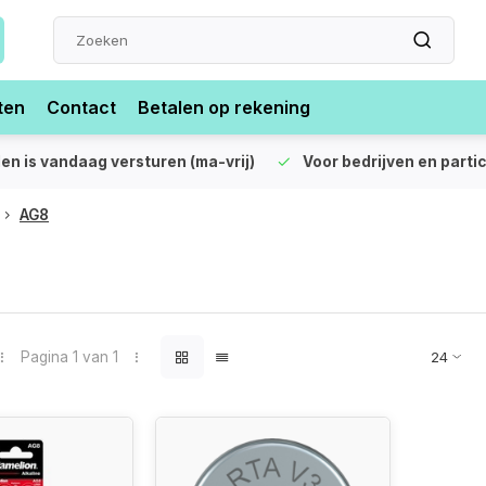
ten
Contact
Betalen op rekening
len is vandaag versturen (ma-vrij)
Voor bedrijven en partic
AG8
Pagina 1 van 1