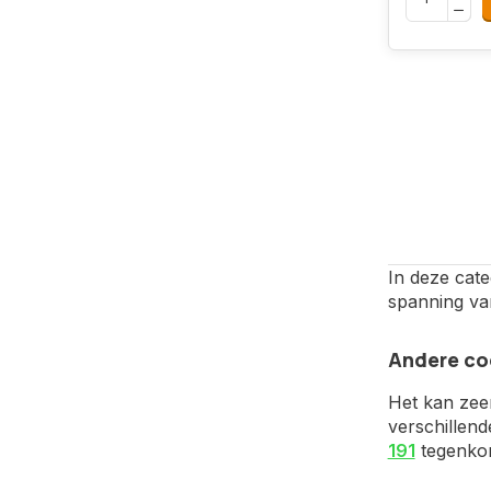
In deze cate
spanning van
Andere co
Het kan zee
verschillen
191
tegenkome