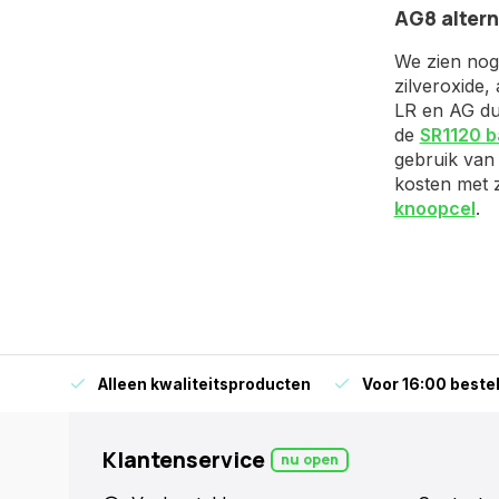
AG8 altern
We zien nog 
zilveroxide,
LR en AG dus
de
SR1120 ba
gebruik van 
kosten met z
knoopcel
.
orraad
Alleen kwaliteitsproducten
Voor 16:00 bestel
Klantenservice
nu open