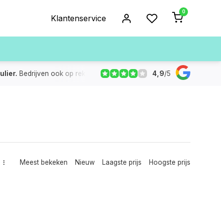
0
Klantenservice
4,9
/
5
ulier.
Bedrijven ook op rekening
De voorraad die aangegeven
Meest bekeken
Nieuw
Laagste prijs
Hoogste prijs