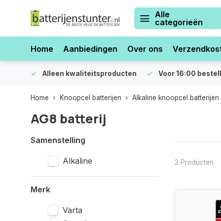
Alle
categorieën
Home
Aanbiedingen
Over ons
Verzendkos
orraad
Alleen kwaliteitsproducten
Voor 16:00 bestel
Home
Knoopcel batterijen
Alkaline knoopcel batterijen
AG8 batterij
Samenstelling
Alkaline
2 Producten
Merk
Varta