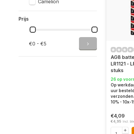
Camelion
Prijs
€0 - €5
AG8 batter
LR1121 - L
stuks
26 op voor
Op werkdag
uur bestel
verzonden. 
10% - 10x-
€4,09
€4,95
Incl. bt