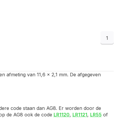
1
et een afmeting van 11,6 x 2,1 mm. De afgegeven
ndere code staan dan AG8. Er worden door de
je op de AG8 ook de code
LR1120
,
LR1121
,
LR55
of