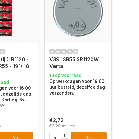
ij (LR1120 -
V391 SR55 SR1120W
R55 - 191) 10
Varta
10 op voorraad
Op werkdagen voor 16:00
raad
uur besteld, dezelfde dag
en voor 16:00
verzonden.
d, dezelfde dag
Korting: 5x-
15%
€2,72
€3,29
w
Incl. btw