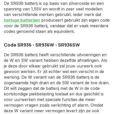
De SR936 batterij is op basis van zilveroxide en een
spanning van 1,55V en wordt in zeer veel modellen
van verschillende merken gebruikt. Ieder merk dat
horloge batterijen
produceert gebruikt zijn eigen code
voor de SR936 batterij, vandaar dat er vaak meerdere
codes genoemd staan als equivalent.
Code SR936 - SR936W - SR936SW
De SR936 batterij heeft verschillende uitvoeringen en
de W en SW variant hebben dezelfde afmetingen. Als
je deze door elkaar gebruikt zal jouw uurwerk ook
gewoon werken. Er zit echter wel een verschil in de
werking. De W variant van de SR936 batterij is de
zogenaamde high drain en de SW variant de low drain.
Dit wilt zeggen dat de batterij met de W in de code
kortstondige piekbelasting toelaat en dus geschikt is
voor uurwerken met speciale functies die meer
vermogen vragen zoals verlichting of alarm. Omdat
deze W variant meer vermogen levert zijn ze ook