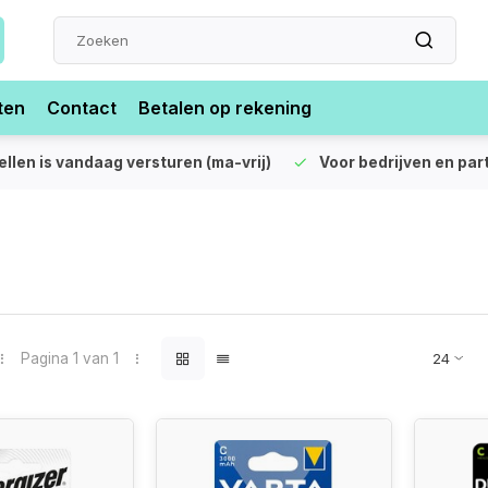
ten
Contact
Betalen op rekening
len is vandaag versturen (ma-vrij)
Voor bedrijven en partic
Pagina 1 van 1