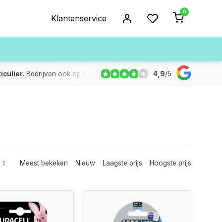
0
Klantenservice
4,9
/
5
ulier.
Bedrijven ook op rekening
De voorraad die aangegeven
Meest bekeken
Nieuw
Laagste prijs
Hoogste prijs