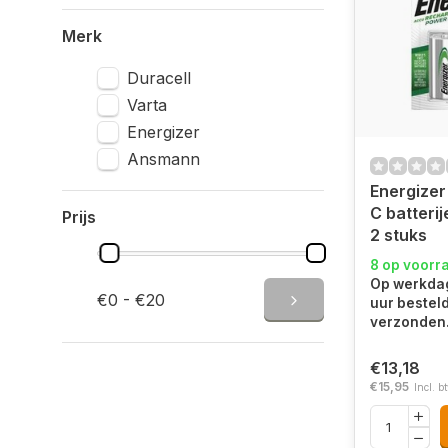
Merk
Duracell
Varta
Energizer
Ansmann
Energizer
C batter
Prijs
2 stuks
8 op voorr
Op werkdag
€0 - €20
uur bestel
verzonden
€13,18
€15,95
Incl. b