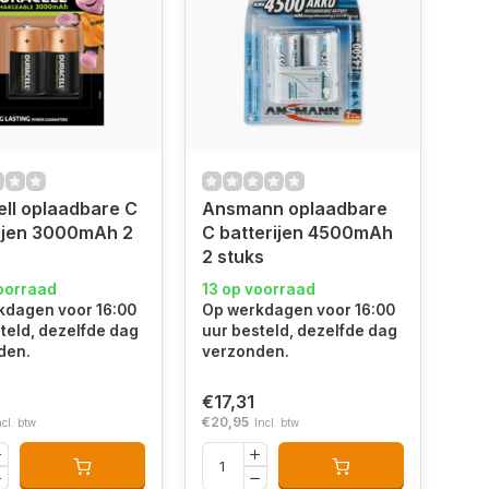
ll oplaadbare C
Ansmann oplaadbare
ijen 3000mAh 2
C batterijen 4500mAh
2 stuks
oorraad
13 op voorraad
kdagen voor 16:00
Op werkdagen voor 16:00
teld, dezelfde dag
uur besteld, dezelfde dag
den.
verzonden.
3
€17,31
€20,95
ncl. btw
Incl. btw