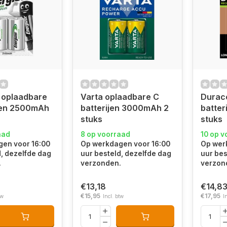
 oplaadbare
Varta oplaadbare C
Durace
ijen 2500mAh
batterijen 3000mAh 2
batter
stuks
stuks
aad
8 op voorraad
10 op v
en voor 16:00
Op werkdagen voor 16:00
Op wer
d, dezelfde dag
uur besteld, dezelfde dag
uur bes
.
verzonden.
verzon
€13,18
€14,8
€15,95
€17,95
tw
Incl. btw
I