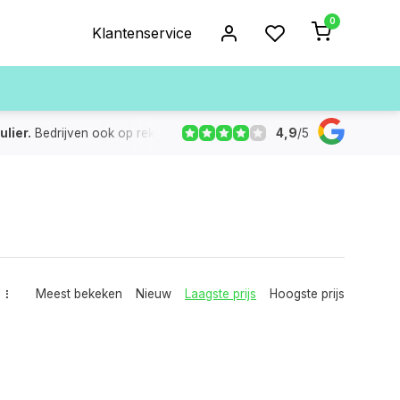
0
Klantenservice
4,9
/
5
ulier.
Bedrijven ook op rekening
De voorraad die aangegeven
Meest bekeken
Nieuw
Laagste prijs
Hoogste prijs