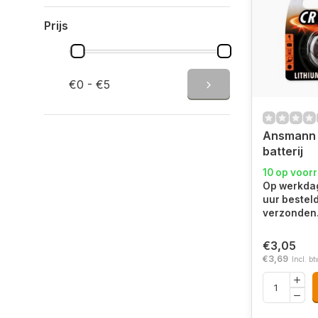
Prijs
€0 - €5
Ansmann
batterij
10 op voor
Op werkdag
uur bestel
verzonden
€3,05
€3,69
Incl. bt