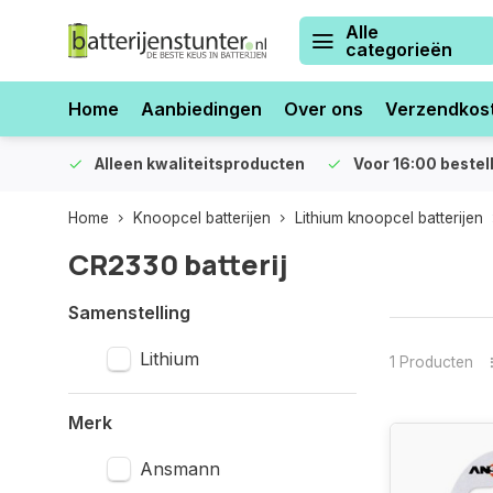
Alle
categorieën
Home
Aanbiedingen
Over ons
Verzendkos
orraad
Alleen kwaliteitsproducten
Voor 16:00 bestel
Home
Knoopcel batterijen
Lithium knoopcel batterijen
CR2330 batterij
Samenstelling
Lithium
1 Producten
Merk
Ansmann