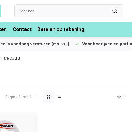
ten
Contact
Betalen op rekening
len is vandaag versturen (ma-vrij)
Voor bedrijven en partic
CR2330
Pagina 1 van 1