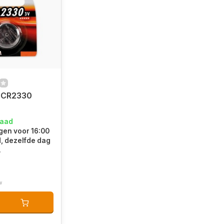
 CR2330
raad
en voor 16:00
d, dezelfde dag
.
w