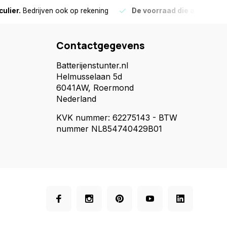
culier.
Bedrijven ook op rekening
De voorraad die aangegeve
Contactgegevens
Batterijenstunter.nl
Helmusselaan 5d
6041AW, Roermond
Nederland
KVK nummer: 62275143 - BTW
nummer NL854740429B01