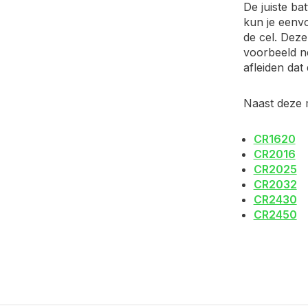
De juiste bat
kun je eenv
de cel. Deze
voorbeeld ne
afleiden da
Naast deze m
CR1620
CR2016
CR2025
CR2032
CR2430
CR2450