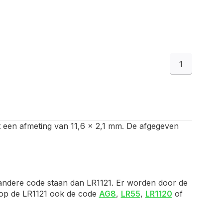
1
n met een afmeting van 11,6 x 2,1 mm. De afgegeven
 andere code staan dan LR1121. Er worden door de
e op de LR1121 ook de code
AG8
,
LR55
,
LR1120
of