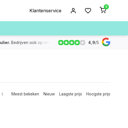
0
Klantenservice
4,9
/
5
ulier.
Bedrijven ook op rekening
De voorraad die aangegeven
Meest bekeken
Nieuw
Laagste prijs
Hoogste prijs