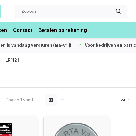
ten
Contact
Betalen op rekening
len is vandaag versturen (ma-vrij)
Voor bedrijven en partic
LR1121
Pagina 1 van 1