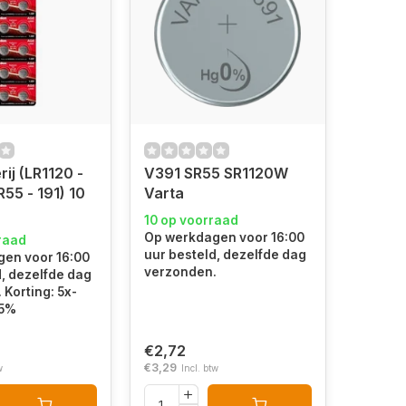
ij (LR1120 -
V391 SR55 SR1120W
R55 - 191) 10
Varta
10 op voorraad
Op werkdagen voor 16:00
raad
uur besteld, dezelfde dag
en voor 16:00
verzonden.
d, dezelfde dag
Korting: 5x-
15%
€2,72
€3,29
w
Incl. btw