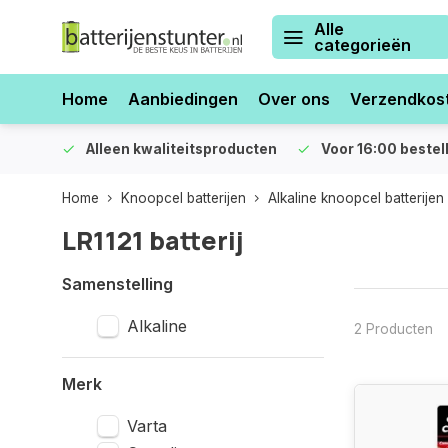
Alle
categorieën
Home
Aanbiedingen
Over ons
Verzendkos
orraad
Alleen kwaliteitsproducten
Voor 16:00 bestel
Home
Knoopcel batterijen
Alkaline knoopcel batterijen
LR1121 batterij
Samenstelling
Alkaline
2 Producten
Merk
Varta