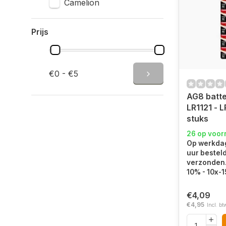
Camelion
Prijs
€0 - €5
AG8 batter
LR1121 - L
stuks
26 op voor
Op werkdag
uur bestel
verzonden. 
10% - 10x-
€4,09
€4,95
Incl. bt