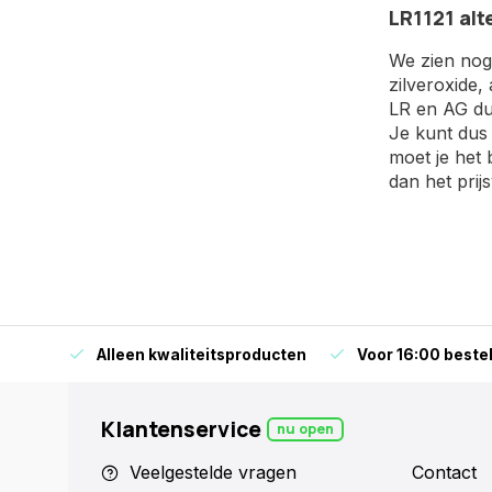
LR1121 alt
We zien nog 
zilveroxide,
LR en AG dus
Je kunt dus 
moet je het 
dan het prij
orraad
Alleen kwaliteitsproducten
Voor 16:00 bestel
Klantenservice
nu open
Veelgestelde vragen
Contact