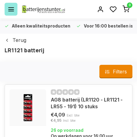
0
Alleen kwaliteitsproducten
Voor 16:00 bestellen is 
Terug
LR1121 batterij
Filters
AG8 batterij (LR1120 - LR1121 -
LR55 - 191) 10 stuks
€4,09
Excl. btw
€4,95
Incl. btw
26 op voorraad
Op werkdagen voor 16:00 uur