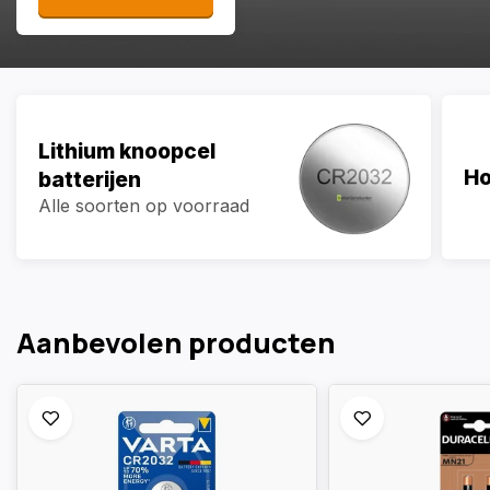
Lithium knoopcel
Ho
batterijen
Alle soorten op voorraad
Aanbevolen producten