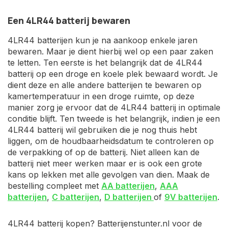
Een 4LR44 batterij bewaren
4LR44 batterijen kun je na aankoop enkele jaren
bewaren. Maar je dient hierbij wel op een paar zaken
te letten. Ten eerste is het belangrijk dat de 4LR44
batterij op een droge en koele plek bewaard wordt. Je
dient deze en alle andere batterijen te bewaren op
kamertemperatuur in een droge ruimte, op deze
manier zorg je ervoor dat de 4LR44 batterij in optimale
conditie blijft. Ten tweede is het belangrijk, indien je een
4LR44 batterij wil gebruiken die je nog thuis hebt
liggen, om de houdbaarheidsdatum te controleren op
de verpakking of op de batterij. Niet alleen kan de
batterij niet meer werken maar er is ook een grote
kans op lekken met alle gevolgen van dien. Maak de
bestelling compleet met
AA batterijen
,
AAA
batterijen
,
C batterijen
,
D batterijen
of
9V batterijen
.
4LR44 batterij kopen? Batterijenstunter.nl voor de