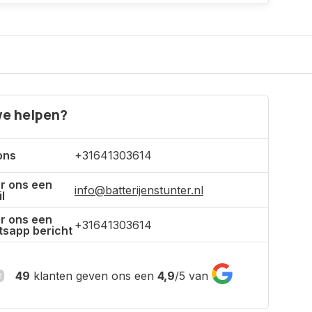
e helpen?
ons
+31641303614
r ons een
info@batterijenstunter.nl
l
r ons een
+31641303614
sapp bericht
49
klanten geven ons een
4,9
/
5
van