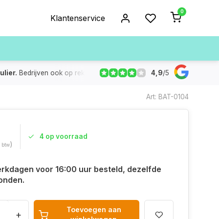
0
Klantenservice
4,9
/
5
ulier.
Bedrijven ook op rekening
De voorraad die aangegeven
Art: BAT-0104
4 op voorraad
)
. btw
rkdagen voor 16:00 uur besteld, dezelfde
onden.
Toevoegen aan
+