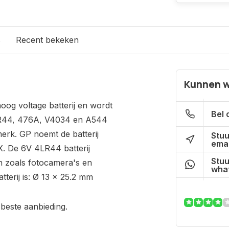
s
Recent bekeken
Kunnen w
hoog voltage batterij en wordt
Bel 
 4LR44, 476A, V4034 en A544
erk. GP noemt de batterij
Stuu
emai
 De 6V 4LR44 batterij
Stuu
n zoals fotocamera's en
what
terij is: Ø 13 x 25.2 mm
 beste aanbieding.