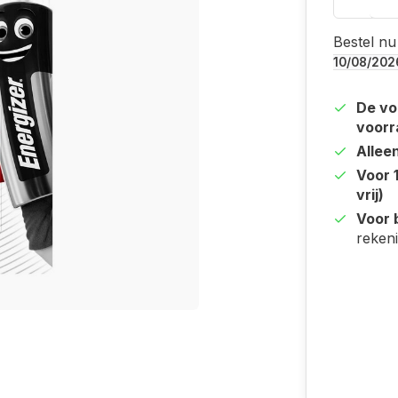
Bestel nu
10/08/202
De vo
voorr
Allee
Voor 
vrij)
Voor b
reken