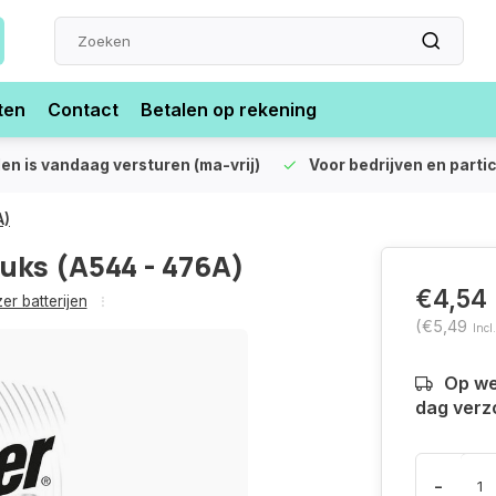
ten
Contact
Betalen op rekening
len is vandaag versturen (ma-vrij)
Voor bedrijven en partic
A)
tuks (A544 - 476A)
€4,54
er batterijen
(€5,49
Incl
Op we
dag verz
-