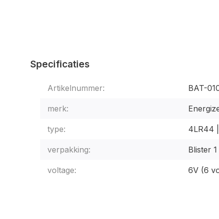
Specificaties
Artikelnummer:
BAT-01
merk:
Energiz
type:
4LR44 
verpakking:
Blister 1
voltage:
6V (6 vo