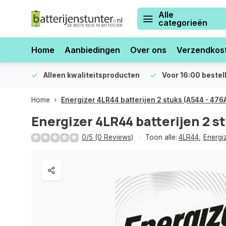
Alle
categorieën
Home
Aanbiedingen
Over ons
Verzendkos
orraad
Alleen kwaliteitsproducten
Voor 16:00 bestel
Home
Energizer 4LR44 batterijen 2 stuks (A544 - 476
Energizer 4LR44 batterijen 2 s
0/5 (0 Reviews)
Toon alle:
4LR44
,
Energiz