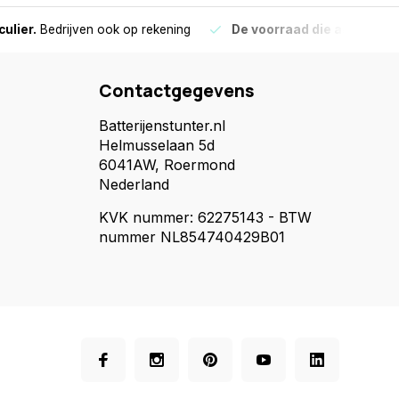
culier.
Bedrijven ook op rekening
De voorraad die aangegeve
Contactgegevens
Batterijenstunter.nl
Helmusselaan 5d
6041AW, Roermond
Nederland
KVK nummer: 62275143 - BTW
nummer NL854740429B01