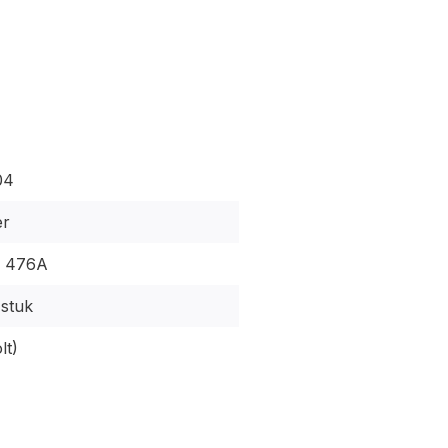
04
er
| 476A
 stuk
lt)