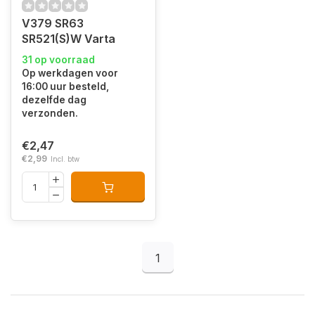
V379 SR63
SR521(S)W Varta
31 op voorraad
Op werkdagen voor
16:00 uur besteld,
dezelfde dag
verzonden.
€2,47
€2,99
Incl. btw
1