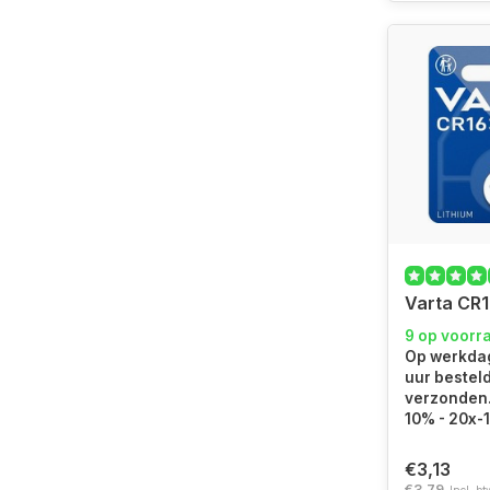
Varta CR1
9 op voorr
Op werkdag
uur bestel
verzonden. 
10% - 20x-
€3,13
€3,79