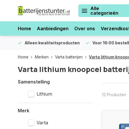
Alle
categorieën
Home
Aanbiedingen
Over ons
Verzendkos
orraad
Alleen kwaliteitsproducten
Voor 16:00 bestel
Home
Merken
Varta batterijen
Varta lithium knoopc
Varta lithium knoopcel batteri
Samenstelling
Lithium
12 Producten
Merk
Varta