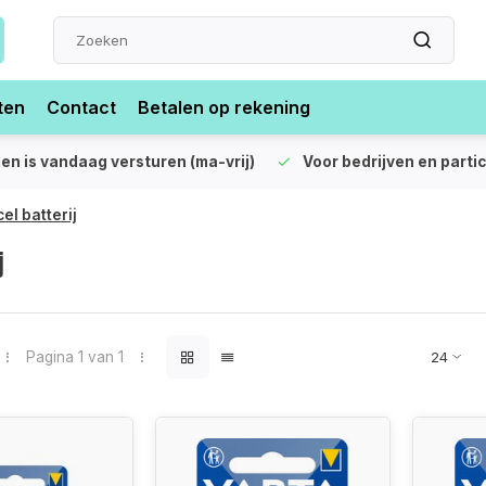
ten
Contact
Betalen op rekening
len is vandaag versturen (ma-vrij)
Voor bedrijven en partic
el batterij
j
Pagina 1 van 1