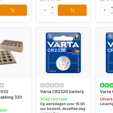
w
Incl. btw
In
2032
Varta CR2320 batterij
Varta 
pakking 320
30 op voorraad
Uitverk
Op werkdagen voor 16:00
Leverti
uur besteld, dezelfde dag
raad