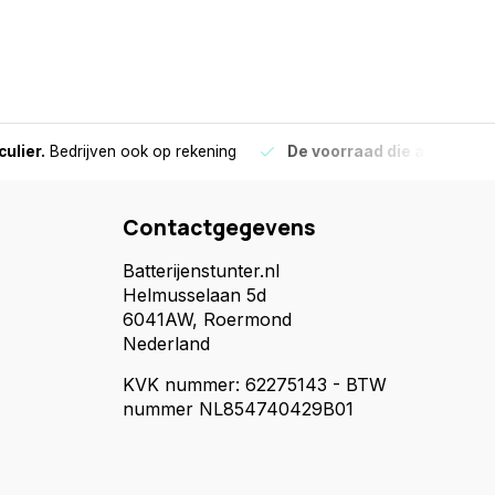
culier.
Bedrijven ook op rekening
De voorraad die aangegeve
Contactgegevens
Batterijenstunter.nl
Helmusselaan 5d
6041AW, Roermond
Nederland
KVK nummer: 62275143 - BTW
nummer NL854740429B01