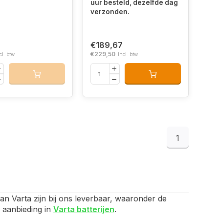
uur besteld, dezelfde dag
verzonden.
€189,67
€229,50
cl. btw
Incl. btw
1
van Varta zijn bij ons leverbaar, waaronder de
e aanbieding in
Varta batterijen
.