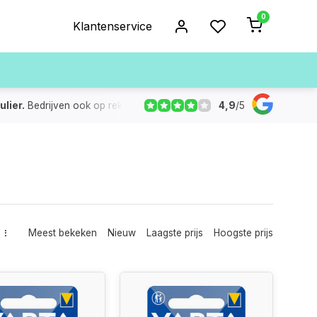
0
Klantenservice
4,9
/
5
ulier.
Bedrijven ook op rekening
De voorraad die aangegeven
Meest bekeken
Nieuw
Laagste prijs
Hoogste prijs