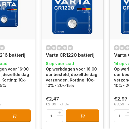
216 batterij
Varta CR1220 batterij
Varta 
raad
8 op voorraad
14 op v
en voor 16:00
Op werkdagen voor 16:00
Op wer
d, dezelfde dag
uur besteld, dezelfde dag
uur bes
Korting: 10x-
verzonden. Korting: 10x-
verzond
15%
10% - 20x-15%
10% - 
€2,47
€2,97
€2,99
€3,59
w
Incl. btw
In