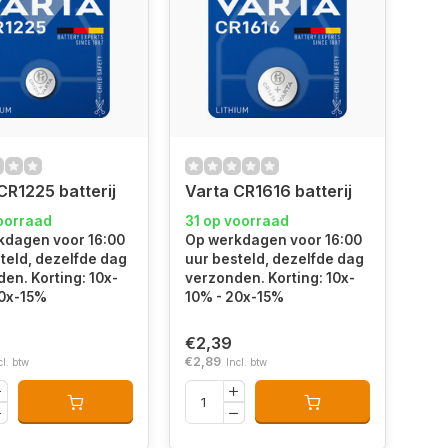
CR1225 batterij
Varta CR1616 batterij
oorraad
31 op voorraad
kdagen voor 16:00
Op werkdagen voor 16:00
teld, dezelfde dag
uur besteld, dezelfde dag
en. Korting: 10x-
verzonden. Korting: 10x-
20x-15%
10% - 20x-15%
€2,39
€2,89
cl. btw
Incl. btw