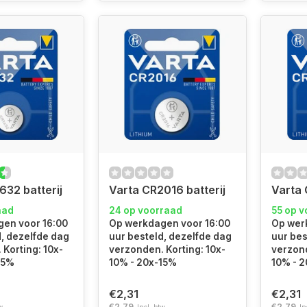
632 batterij
Varta CR2016 batterij
Varta 
aad
24 op voorraad
55 op 
en voor 16:00
Op werkdagen voor 16:00
Op wer
d, dezelfde dag
uur besteld, dezelfde dag
uur bes
Korting: 10x-
verzonden. Korting: 10x-
verzond
15%
10% - 20x-15%
10% - 
€2,31
€2,31
€2,79
€2,79