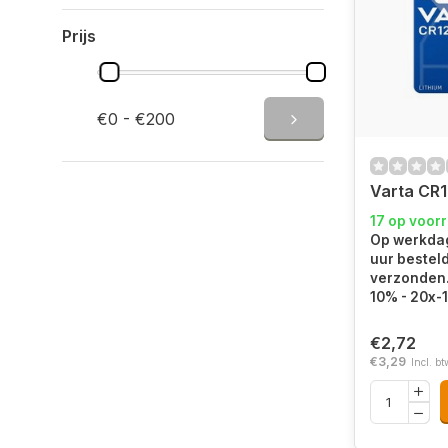
Prijs
€0 - €200
Varta CR1
17 op voor
Op werkdag
uur bestel
verzonden. 
10% - 20x-
€2,72
€3,29
Incl. bt