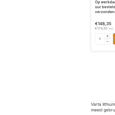
Op werkdag
uur bestel
verzonden
€148,35
€179,50
Incl.
Varta lithiu
meest gebru