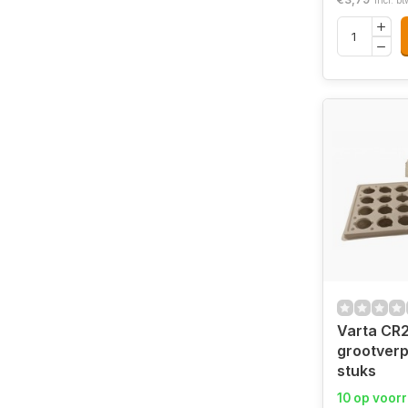
Incl. bt
Varta CR
grootver
stuks
10 op voor