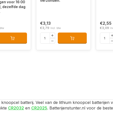
verzonden.
en voor 16:00
d, dezelfde dag
.
€3,13
€2,55
€3,79
€3,09
 btw
Incl. btw
In
m knoopcel batterij. Veel van de lithium knoopcel batterijen 
ikte
CR2032
en
CR2025
. Batterijenstunter.nl voor de best