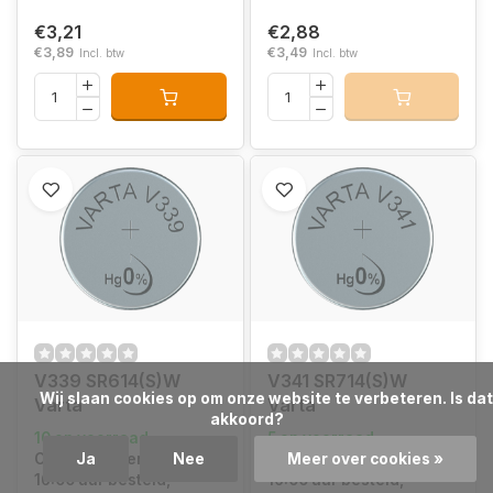
€3,21
€2,88
€3,89
€3,49
Incl. btw
Incl. btw
V339 SR614(S)W
V341 SR714(S)W
            Wij slaan cookies op om onze website te verbeteren. Is dat 
Varta
Varta
akkoord?

10 op voorraad
5 op voorraad
Op werkdagen voor
Ja
Nee
Op werkdagen voor
Meer over cookies »
16:00 uur besteld,
16:00 uur besteld,