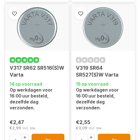
V317 SR62 SR516(S)W
V319 SR64
Varta
SR527(S)W Varta
14 op voorraad
16 op voorraad
Op werkdagen voor
Op werkdagen voor
16:00 uur besteld,
16:00 uur besteld,
dezelfde dag
dezelfde dag
verzonden.
verzonden.
€2,47
€2,55
€2,99
€3,09
Incl. btw
Incl. btw