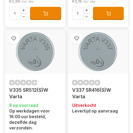
€2,99
€3,19
Incl. btw
Incl. btw
V335 SR512(S)W
V337 SR416(S)W
Varta
Varta
8 op voorraad
Uitverkocht
Op werkdagen voor
Levertijd op aanvraag
16:00 uur besteld,
dezelfde dag
verzonden.