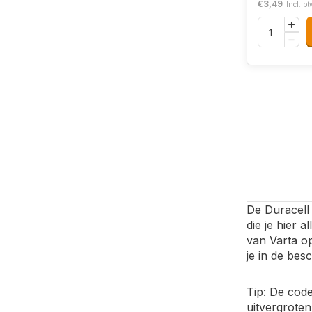
€3,49
Incl. bt
De Duracel
die je hier 
van Varta op
je in de besc
Tip: De code
uitvergroten