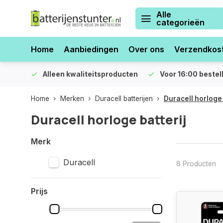
Alle
categorieën
Home
Aanbiedingen
Over ons
Verzendkos
orraad
Alleen kwaliteitsproducten
Voor 16:00 bestel
Home
Merken
Duracell batterijen
Duracell horloge 
Duracell horloge batterij
Merk
Duracell
8 Producten
Prijs