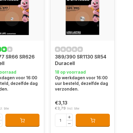
77 SR66 SR626
389/390 SR1130 SR54
ll
Duracell
voorraad
18 op voorraad
kdagen voor 16:00
Op werkdagen voor 16:00
teld, dezelfde dag
uur besteld, dezelfde dag
den.
verzonden.
€3,13
€3,79
cl. btw
Incl. btw