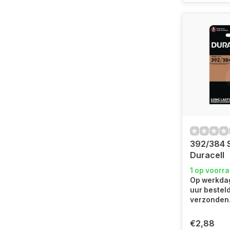
392/384 
Duracell
1 op voorr
Op werkdag
uur bestel
verzonden
€2,88