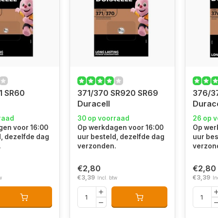
1 SR60
371/370 SR920 SR69
376/3
Duracell
Durace
raad
30 op voorraad
26 op 
en voor 16:00
Op werkdagen voor 16:00
Op wer
d, dezelfde dag
uur besteld, dezelfde dag
uur bes
.
verzonden.
verzon
€2,80
€2,80
€3,39
€3,39
w
Incl. btw
In