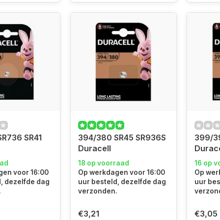
SR736 SR41
394/380 SR45 SR936S
399/3
Duracell
Durace
aad
18 op voorraad
16 op v
en voor 16:00
Op werkdagen voor 16:00
Op wer
d, dezelfde dag
uur besteld, dezelfde dag
uur bes
.
verzonden.
verzon
€3,21
€3,05