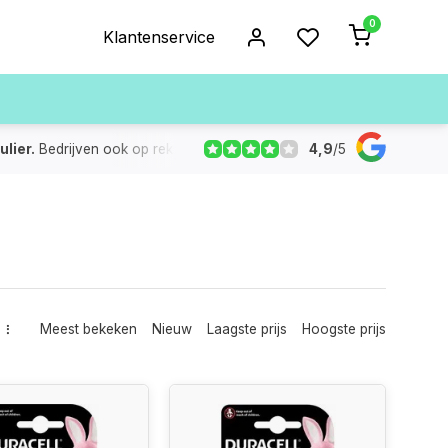
0
Klantenservice
4,9
/
5
ulier.
Bedrijven ook op rekening
De voorraad die aangegeven
Meest bekeken
Nieuw
Laagste prijs
Hoogste prijs