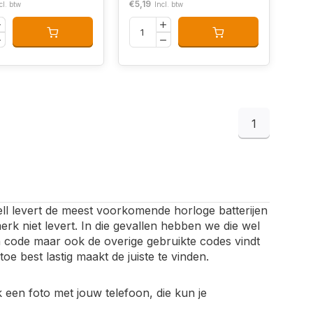
€5,19
cl. btw
Incl. btw
1
ell levert de meest voorkomende horloge batterijen
merk niet levert. In die gevallen hebben we die wel
en code maar ook de overige gebruikte codes vindt
toe best lastig maakt de juiste te vinden.
k een foto met jouw telefoon, die kun je