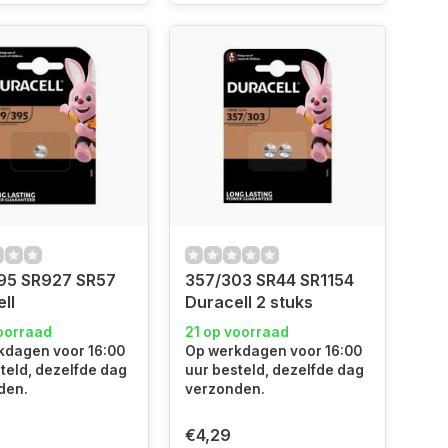
95 SR927 SR57
357/303 SR44 SR1154
ll
Duracell 2 stuks
oorraad
21 op voorraad
kdagen voor 16:00
Op werkdagen voor 16:00
teld, dezelfde dag
uur besteld, dezelfde dag
den.
verzonden.
€4,29