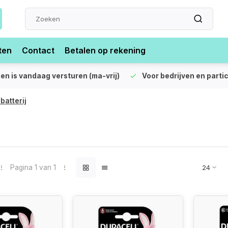
ten
Contact
Betalen op rekening
len is vandaag versturen (ma-vrij)
Voor bedrijven en partic
batterij
Pagina 1 van 1