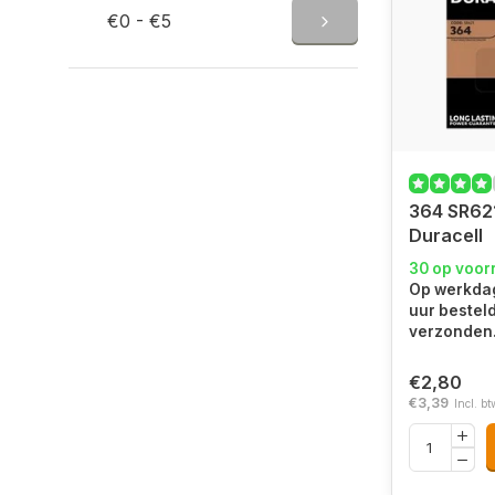
€0 - €5
364 SR62
Duracell
30 op voor
Op werkdag
uur bestel
verzonden
€2,80
€3,39
Incl. bt