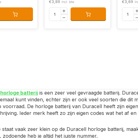
€3,89
€3,69
w
Incl. btw
In
l
horloge batterij
is een zeer veel gevraagde batterij. Durac
allemaal kunt vinden, echter zijn er ook veel soorten die dit 
 voorraad. De horloge batterij van Duracell heeft zijn eig
hrijving. Ieder merk heeft zo zijn eigen codes wat het af en 
 staat vaak zeer klein op de Duracell horloge batterij, maa
, zodoende heb je altijd het juiste nummer.