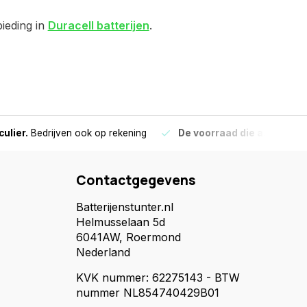
bieding in
Duracell batterijen
.
culier.
Bedrijven ook op rekening
De voorraad die aangegeve
Contactgegevens
Batterijenstunter.nl
Helmusselaan 5d
6041AW, Roermond
Nederland
KVK nummer: 62275143 - BTW
nummer NL854740429B01