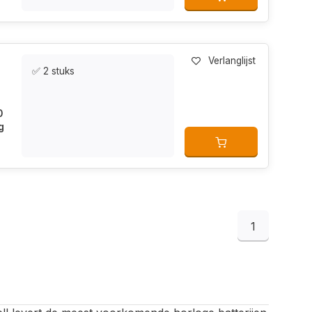
Verlanglijst
✅ 2 stuks
0
g
1