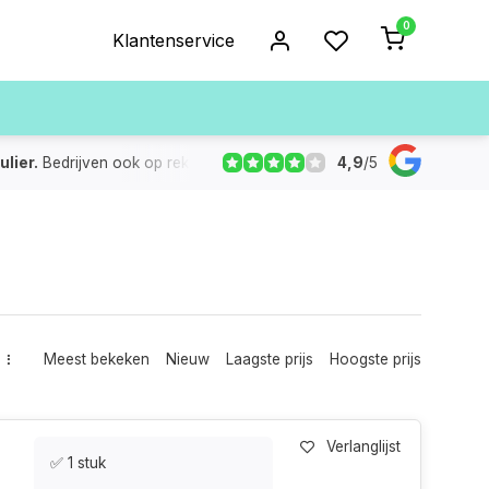
0
Klantenservice
4,9
/
5
ulier.
Bedrijven ook op rekening
De voorraad die aangegeven
Meest bekeken
Nieuw
Laagste prijs
Hoogste prijs
Verlanglijst
✅ 1 stuk