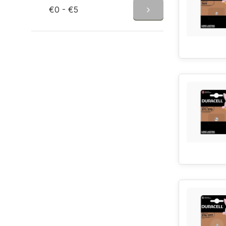
€0 - €5