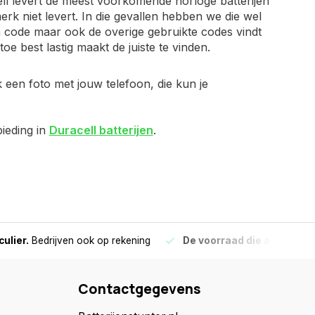
ell levert de meest voorkomende horloge batterijen
merk niet levert. In die gevallen hebben we die wel
en code maar ook de overige gebruikte codes vindt
toe best lastig maakt de juiste te vinden.
k een foto met jouw telefoon, die kun je
bieding in
Duracell batterijen
.
culier.
Bedrijven ook op rekening
De voorraad die aangegeve
Contactgegevens