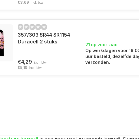
€3,69
Incl. btw
357/303 SR44 SR1154
Duracell 2 stuks
21 op voorraad
Op werkdagen voor 16:0
uur besteld, dezelfde da
€4,29
verzonden.
Excl. btw
€5,19
Incl. btw