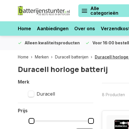
Alle
categorieën
Home
Aanbiedingen
Over ons
Verzendkos
orraad
Alleen kwaliteitsproducten
Voor 16:00 bestel
Home
Merken
Duracell batterijen
Duracell horloge 
Duracell horloge batterij
Merk
Duracell
8 Producten
Prijs