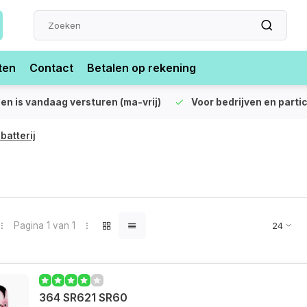
ten
Contact
Betalen op rekening
len is vandaag versturen (ma-vrij)
Voor bedrijven en partic
batterij
Pagina 1 van 1
364 SR621 SR60