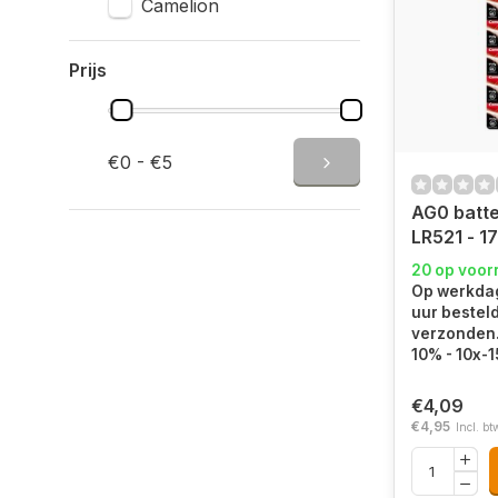
Camelion
Prijs
€0 - €5
AG0 batter
LR521 - 17
20 op voor
Op werkdag
uur bestel
verzonden. 
10% - 10x-
€4,09
€4,95
Incl. bt