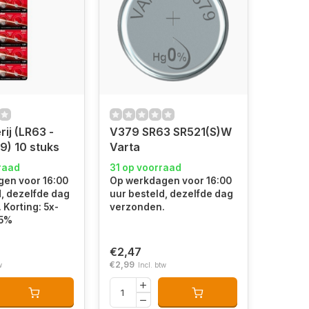
ij (LR63 -
V379 SR63 SR521(S)W
9) 10 stuks
Varta
raad
31 op voorraad
en voor 16:00
Op werkdagen voor 16:00
d, dezelfde dag
uur besteld, dezelfde dag
Korting: 5x-
verzonden.
15%
€2,47
€2,99
w
Incl. btw