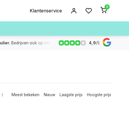
0
Klantenservice
4,9
/
5
ulier.
Bedrijven ook op rekening
De voorraad die aangegeven
Meest bekeken
Nieuw
Laagste prijs
Hoogste prijs