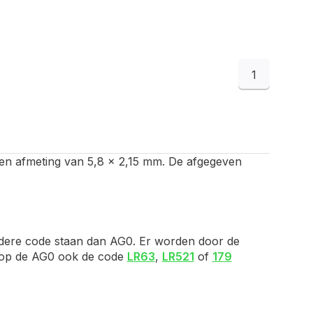
1
met een afmeting van 5,8 x 2,15 mm. De afgegeven
ndere code staan dan AG0. Er worden door de
je op de AG0 ook de code
LR63
,
LR521
of
179