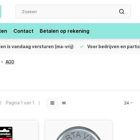
ten
Contact
Betalen op rekening
len is vandaag versturen (ma-vrij)
Voor bedrijven en partic
AG0
Pagina 1 van 1