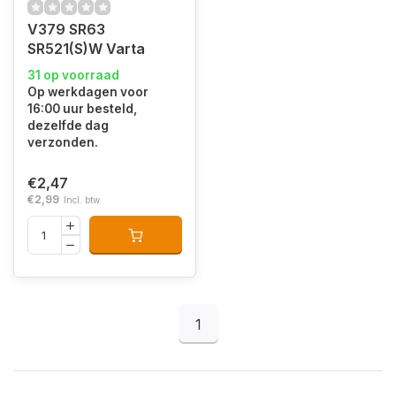
V379 SR63
SR521(S)W Varta
31 op voorraad
Op werkdagen voor
16:00 uur besteld,
dezelfde dag
verzonden.
€2,47
€2,99
Incl. btw
1