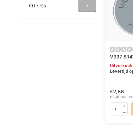
€0 - €5
V337 SR4
Uitverkoch
Levertijd 
€2,88
€3,49
Incl. bt