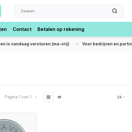
ten
Contact
Betalen op rekening
len is vandaag versturen (ma-vrij)
Voor bedrijven en partic
Pagina 1 van 1