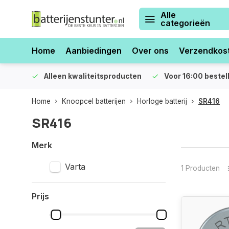
Alle
categorieën
Home
Aanbiedingen
Over ons
Verzendkos
orraad
Alleen kwaliteitsproducten
Voor 16:00 bestel
Home
Knoopcel batterijen
Horloge batterij
SR416
SR416
Merk
Varta
1 Producten
Prijs