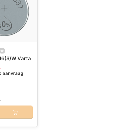
16(S)W Varta
t
op aanvraag
w