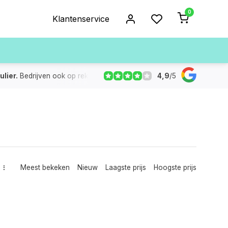
0
Klantenservice
4,9
/
5
ulier.
Bedrijven ook op rekening
De voorraad die aangegeven
Meest bekeken
Nieuw
Laagste prijs
Hoogste prijs