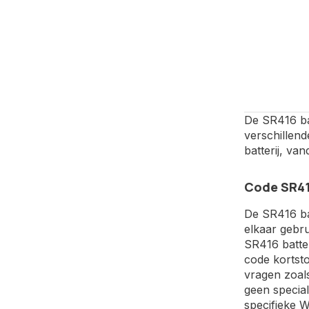
De SR416 bat
verschillen
batterij, va
Code SR41
De SR416 bat
elkaar gebru
SR416 batter
code kortsto
vragen zoals
geen special
specifieke W