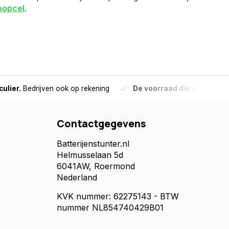
oopcel
.
culier.
Bedrijven ook op rekening
De voorraad die aangegeve
Contactgegevens
Batterijenstunter.nl
Helmusselaan 5d
6041AW, Roermond
Nederland
KVK nummer: 62275143 - BTW
nummer NL854740429B01