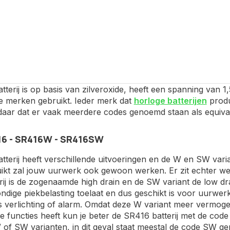
terij is op basis van zilveroxide, heeft een spanning van 
de merken gebruikt. Ieder merk dat
horloge batterijen
produ
ndaar dat er vaak meerdere codes genoemd staan als equiva
6 - SR416W - SR416SW
terij heeft verschillende uitvoeringen en de W en SW vari
ikt zal jouw uurwerk ook gewoon werken. Er zit echter wel
ij is de zogenaamde high drain en de SW variant de low drai
ndige piekbelasting toelaat en dus geschikt is voor uurwe
 verlichting of alarm. Omdat deze W variant meer vermogen
e functies heeft kun je beter de SR416 batterij met de co
 of SW varianten, in dit geval staat meestal de code SW ge