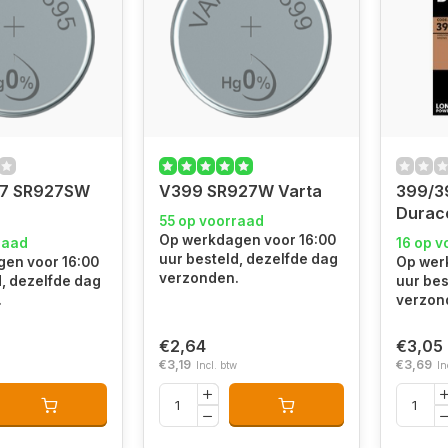
57 SR927SW
V399 SR927W Varta
399/3
Durace
55 op voorraad
Op werkdagen voor 16:00
raad
16 op v
uur besteld, dezelfde dag
en voor 16:00
Op wer
verzonden.
d, dezelfde dag
uur bes
.
verzon
€2,64
€3,05
€3,19
€3,69
Incl. btw
In