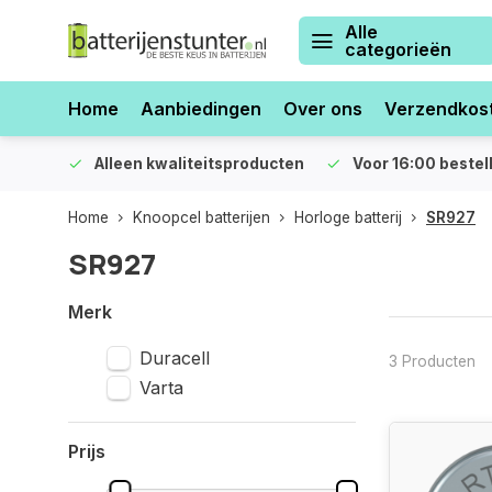
Alle
categorieën
Home
Aanbiedingen
Over ons
Verzendkos
orraad
Alleen kwaliteitsproducten
Voor 16:00 bestel
Home
Knoopcel batterijen
Horloge batterij
SR927
SR927
Merk
Duracell
3 Producten
Varta
Prijs