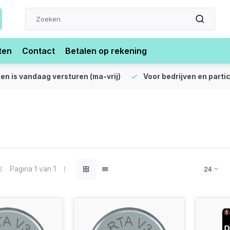
ten
Contact
Betalen op rekening
len is vandaag versturen (ma-vrij)
Voor bedrijven en partic
Pagina 1 van 1