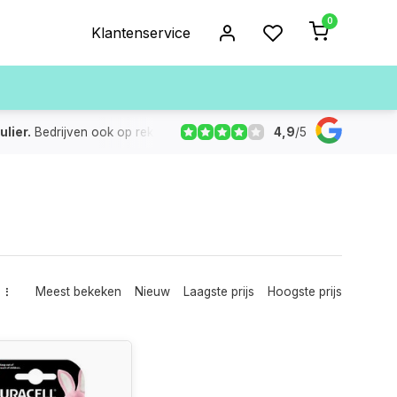
0
Klantenservice
4,9
/
5
ulier.
Bedrijven ook op rekening
De voorraad die aangegeven
Meest bekeken
Nieuw
Laagste prijs
Hoogste prijs