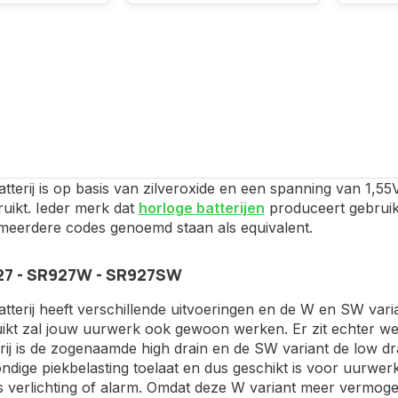
terij is op basis van zilveroxide en een spanning van 1,55
uikt. Ieder merk dat
horloge batterijen
produceert gebruikt
 meerdere codes genoemd staan als equivalent.
7 - SR927W - SR927SW
terij heeft verschillende uitvoeringen en de W en SW vari
ikt zal jouw uurwerk ook gewoon werken. Er zit echter wel
ij is de zogenaamde high drain en de SW variant de low drai
ndige piekbelasting toelaat en dus geschikt is voor uurwe
 verlichting of alarm. Omdat deze W variant meer vermogen