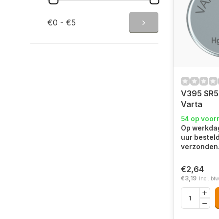
€0 - €5
V395 SR
Varta
54 op voor
Op werkdag
uur bestel
verzonden
€2,64
€3,19
Incl. btw