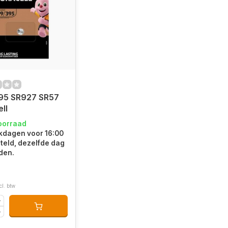
95 SR927 SR57
ll
oorraad
kdagen voor 16:00
teld, dezelfde dag
den.
cl. btw