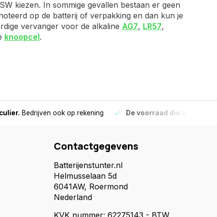
e SW kiezen. In sommige gevallen bestaan er geen
noteerd op de batterij of verpakking en dan kun je
aardige vervanger voor de alkaline
AG7
,
LR57
,
re
knoopcel
.
culier.
Bedrijven ook op rekening
De voorraad die aangegeve
Contactgegevens
Batterijenstunter.nl
Helmusselaan 5d
6041AW, Roermond
Nederland
KVK nummer: 62275143 - BTW