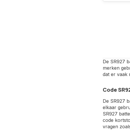
De SR927 bat
merken gebr
dat er vaak
Code SR92
De SR927 bat
elkaar gebru
SR927 batter
code kortsto
vragen zoals