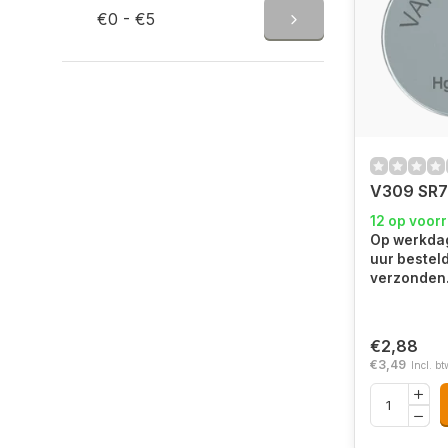
€0 - €5
V309 SR7
12 op voor
Op werkdag
uur bestel
verzonden
€2,88
€3,49
Incl. bt