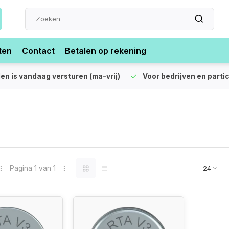
ten
Contact
Betalen op rekening
len is vandaag versturen (ma-vrij)
Voor bedrijven en partic
Pagina 1 van 1