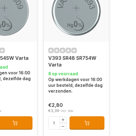
54SW Varta
V393 SR48 SR754W
Varta
raad
en voor 16:00
8 op voorraad
d, dezelfde dag
Op werkdagen voor 16:00
.
uur besteld, dezelfde dag
verzonden.
€2,80
€3,39
w
Incl. btw