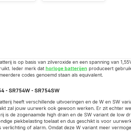
terij is op basis van zilveroxide en een spanning van 1,55
uikt. Ieder merk dat
horloge batterijen
produceert gebruikt
 meerdere codes genoemd staan als equivalent.
4 - SR754W - SR754SW
terij heeft verschillende uitvoeringen en de W en SW vari
ikt zal jouw uurwerk ook gewoon werken. Er zit echter wel
ij is de zogenaamde high drain en de SW variant de low drai
ndige piekbelasting toelaat en dus geschikt is voor uurwe
 verlichting of alarm. Omdat deze W variant meer vermogen