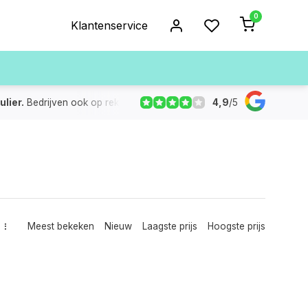
0
Klantenservice
4,9
/
5
ulier.
Bedrijven ook op rekening
De voorraad die aangegeven
Meest bekeken
Nieuw
Laagste prijs
Hoogste prijs