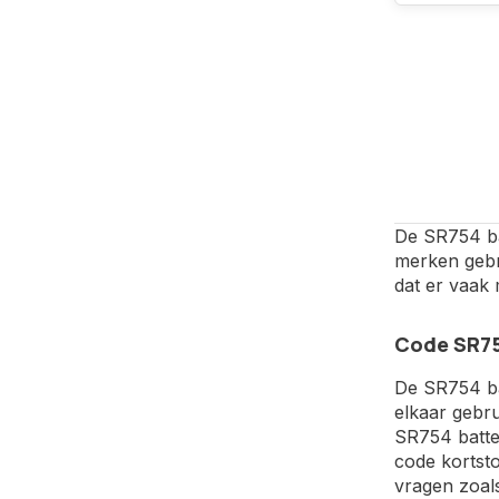
De SR754 bat
merken gebr
dat er vaak
Code SR75
De SR754 bat
elkaar gebru
SR754 batter
code kortsto
vragen zoals