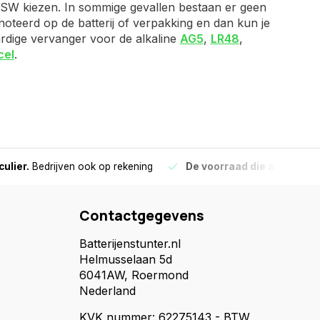
e SW kiezen. In sommige gevallen bestaan er geen
noteerd op de batterij of verpakking en dan kun je
aardige vervanger voor de alkaline
AG5
,
LR48
,
cel
.
culier.
Bedrijven ook op rekening
De voorraad die aangegeve
Contactgegevens
Batterijenstunter.nl
Helmusselaan 5d
6041AW, Roermond
Nederland
KVK nummer: 62275143 - BTW