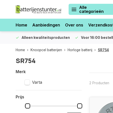
Alle
categorieën
Home
Aanbiedingen
Over ons
Verzendkos
orraad
Alleen kwaliteitsproducten
Voor 16:00 bestel
Home
Knoopcel batterijen
Horloge batterij
SR754
SR754
Merk
Varta
2 Producten
Prijs