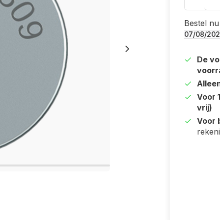
Bestel nu
07/08/20
De vo
voorr
Allee
Voor 
vrij)
Voor b
reken