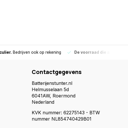
culier.
Bedrijven ook op rekening
De voorraad die aangegeve
Contactgegevens
Batterijenstunter.nl
Helmusselaan 5d
6041AW, Roermond
Nederland
KVK nummer: 62275143 - BTW
nummer NL854740429B01