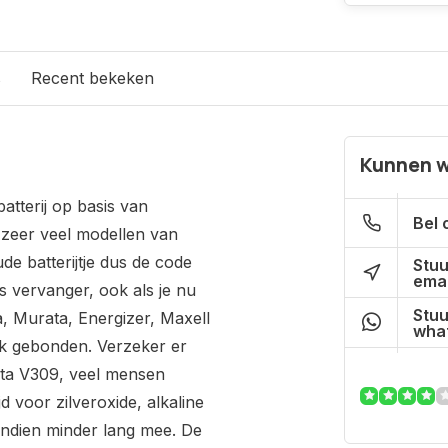
s
Recent bekeken
Kunnen w
atterij op basis van
Bel 
 zeer veel modellen van
de batterijtje dus de code
Stuu
emai
s vervanger, ook als je nu
Stuu
, Murata, Energizer, Maxell
what
rk gebonden. Verzeker er
arta V309, veel mensen
jd voor zilveroxide, alkaline
endien minder lang mee. De