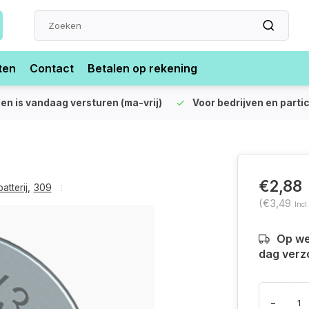
ten
Contact
Betalen op rekening
len is vandaag versturen (ma-vrij)
Voor bedrijven en partic
€2,88
atterij
,
309
(€3,49
Incl
Op we
dag verz
-