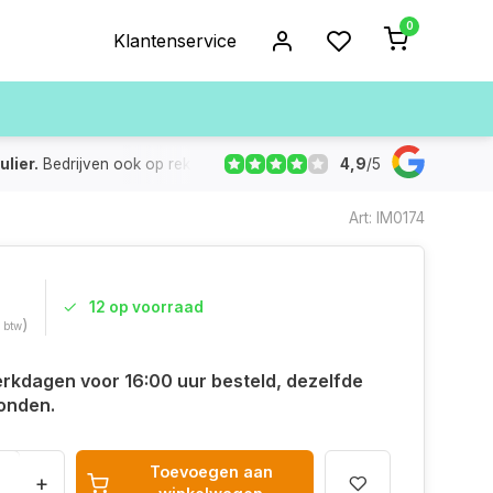
0
Klantenservice
4,9
/
5
ulier.
Bedrijven ook op rekening
De voorraad die aangegeven
Art: IM0174
12 op voorraad
)
. btw
rkdagen voor 16:00 uur besteld, dezelfde
onden.
Toevoegen aan
+