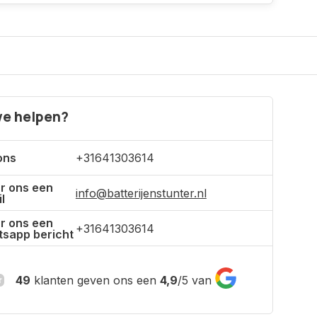
e helpen?
ons
+31641303614
r ons een
info@batterijenstunter.nl
l
r ons een
+31641303614
sapp bericht
49
klanten geven ons een
4,9
/
5
van