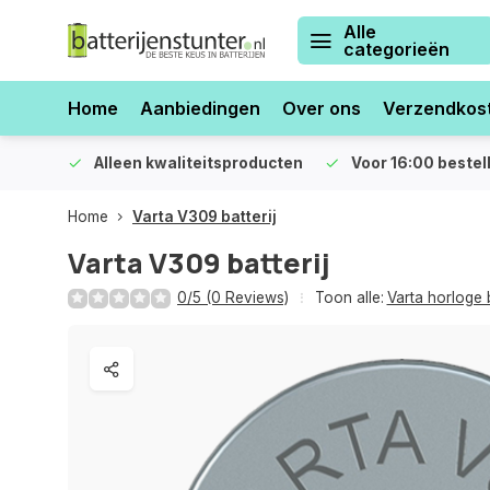
Alle
categorieën
Home
Aanbiedingen
Over ons
Verzendkos
orraad
Alleen kwaliteitsproducten
Voor 16:00 bestel
Home
Varta V309 batterij
Varta V309 batterij
0/5 (0 Reviews)
Toon alle:
Varta horloge b