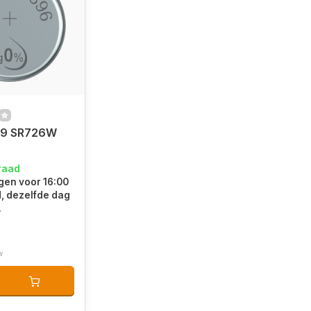
59 SR726W
raad
en voor 16:00
d, dezelfde dag
.
w