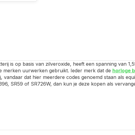
erij is op basis van zilveroxide, heeft een spanning van 1
de merken uurwerken gebruikt. Ieder merk dat de
horloge b
j, vandaar dat hier meerdere codes genoemd staan als equiv
96, SR59 of SR726W, dan kun je deze kopen als vervanger. Is