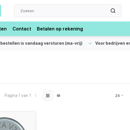
ten
Contact
Betalen op rekening
len is vandaag versturen (ma-vrij)
Voor bedrijven en partic
Pagina 1 van 1