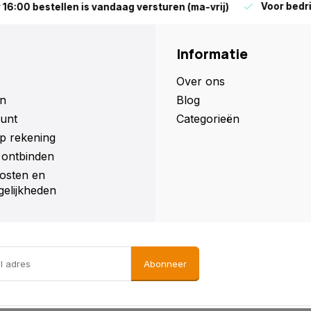
Voor bedrijven en parti
len is vandaag versturen (ma-vrij)
Informatie
Over ons
n
Blog
unt
Categorieën
p rekening
ontbinden
osten en
elijkheden
Abonneer