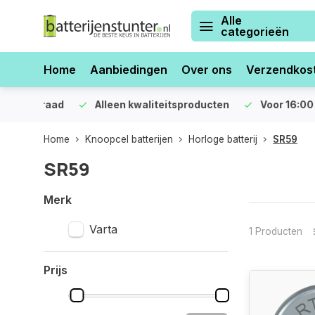
Alle
categorieën
Home
Aanbiedingen
Over ons
Verzendkos
orraad
Alleen kwaliteitsproducten
Voor 16:00 bestel
Home
Knoopcel batterijen
Horloge batterij
SR59
SR59
Merk
Varta
1 Producten
Prijs