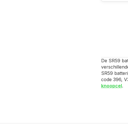
De SR59 batt
verschillen
SR59 batteri
code 396, V3
knoopcel
.