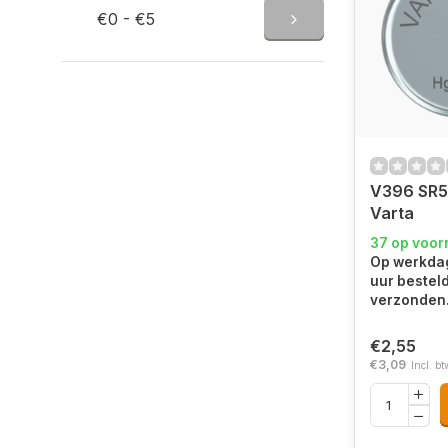
€0 - €5
V396 SR
Varta
37 op voor
Op werkdag
uur bestel
verzonden
€2,55
€3,09
Incl. bt