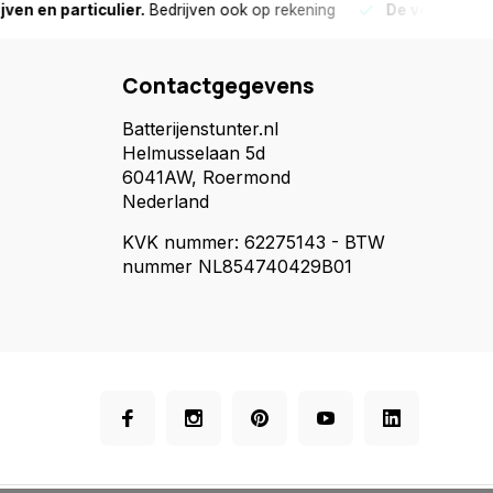
culier.
Bedrijven ook op rekening
De voorraad die aangegeve
Contactgegevens
Batterijenstunter.nl
Helmusselaan 5d
6041AW, Roermond
Nederland
KVK nummer: 62275143 - BTW
nummer NL854740429B01