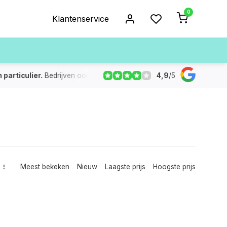
0
Klantenservice
4,9
/
5
ulier.
Bedrijven ook op rekening
De voorraad die aangegeven
Meest bekeken
Nieuw
Laagste prijs
Hoogste prijs