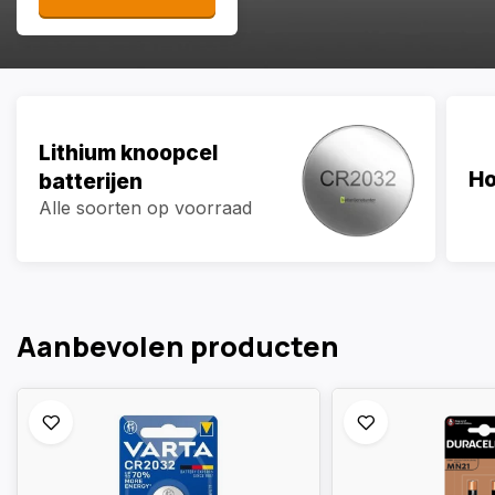
Lithium knoopcel
Ho
batterijen
Alle soorten op voorraad
Aanbevolen producten