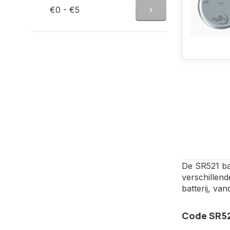
€0 - €5
De SR521 bat
verschillen
batterij, va
Code SR52