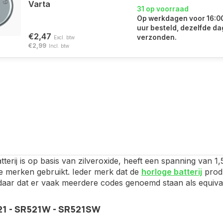
Varta
31 op voorraad
Op werkdagen voor 16:0
uur besteld, dezelfde da
€2,47
verzonden.
Excl. btw
€2,99
Incl. btw
terij is op basis van zilveroxide, heeft een spanning van 1
de merken gebruikt. Ieder merk dat de
horloge batterij
produ
ndaar dat er vaak meerdere codes genoemd staan als equiva
1 - SR521W - SR521SW