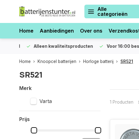
Alle
categorieën
Home
Aanbiedingen
Over ons
Verzendkos
orraad
Alleen kwaliteitsproducten
Voor 16:00 bestel
Home
Knoopcel batterijen
Horloge batterij
SR521
SR521
Merk
Varta
1 Producten
Prijs