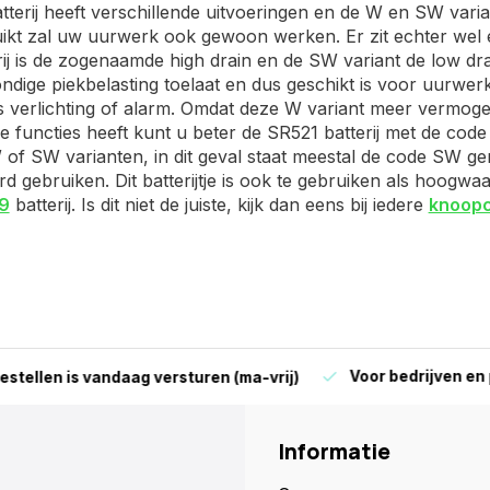
terij heeft verschillende uitvoeringen en de W en SW vari
ikt zal uw uurwerk ook gewoon werken. Er zit echter wel e
ij is de zogenaamde high drain en de SW variant de low drain
ndige piekbelasting toelaat en dus geschikt is voor uurwe
s verlichting of alarm. Omdat deze W variant meer vermoge
e functies heeft kunt u beter de SR521 batterij met de co
 of SW varianten, in dit geval staat meestal de code SW ge
rd gebruiken. Dit batterijtje is ook te gebruiken als hoogw
9
batterij. Is dit niet de juiste, kijk dan eens bij iedere
knoopc
Voor bedrijven en parti
len is vandaag versturen (ma-vrij)
Informatie