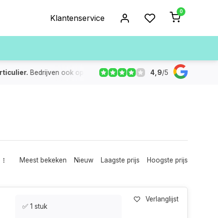
0
Klantenservice
4,9
/
5
ulier.
Bedrijven ook op rekening
De voorraad die aangegeven
Meest bekeken
Nieuw
Laagste prijs
Hoogste prijs
Verlanglijst
✅ 1 stuk