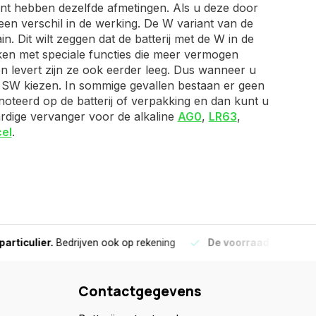
ant hebben dezelfde afmetingen. Als u deze door
en verschil in de werking. De W variant van de
. Dit wilt zeggen dat de batterij met de W in de
rken met speciale functies die meer vermogen
n levert zijn ze ook eerder leeg. Dus wanneer u
de SW kiezen. In sommige gevallen bestaan er geen
noteerd op de batterij of verpakking en dan kunt u
aardige vervanger voor de alkaline
AG0
,
LR63
,
el
.
culier.
Bedrijven ook op rekening
De voorraad die aangegeve
Contactgegevens