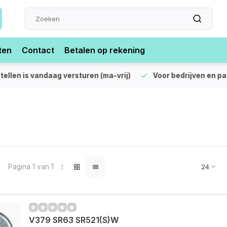
ten
Contact
Betalen op rekening
len is vandaag versturen (ma-vrij)
Voor bedrijven en partic
Pagina 1 van 1
V379 SR63 SR521(S)W