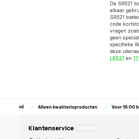
De SR521 bat
elkaar gebru
SR521 batter
code kortsto
vragen zoal
geen special
specifieke W
deze uiteraa
LR521
en
17
orraad
Alleen kwaliteitsproducten
Voor 16:00 bestel
Klantenservice