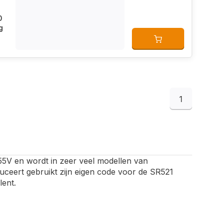
0
g
1
,55V en wordt in zeer veel modellen van
ceert gebruikt zijn eigen code voor de SR521
lent.