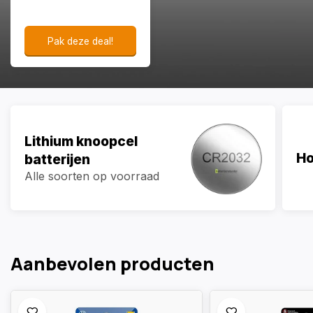
Pak deze deal!
Lithium knoopcel
Ho
batterijen
Alle soorten op voorraad
Aanbevolen producten