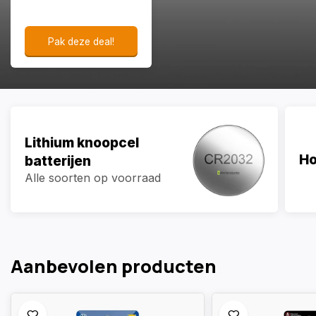
Pak deze deal!
Lithium knoopcel
Ho
batterijen
Alle soorten op voorraad
Aanbevolen producten