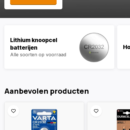
Lithium knoopcel
Ho
batterijen
Alle soorten op voorraad
Aanbevolen producten