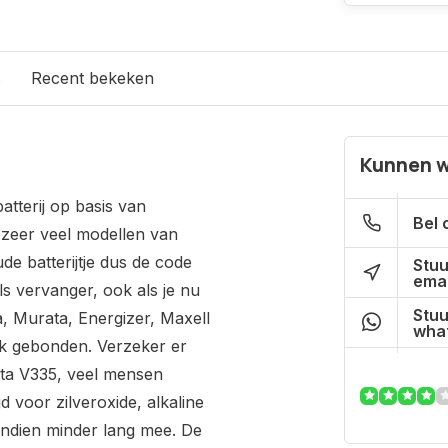
s
Recent bekeken
Kunnen w
tterij op basis van
Bel 
 zeer veel modellen van
de batterijtje dus de code
Stuu
emai
s vervanger, ook als je nu
Stuu
, Murata, Energizer, Maxell
what
rk gebonden. Verzeker er
arta V335, veel mensen
jd voor zilveroxide, alkaline
endien minder lang mee. De