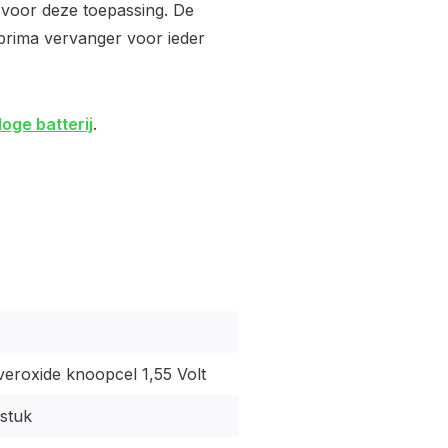
n voor deze toepassing. De
n prima vervanger voor ieder
loge batterij
.
veroxide knoopcel 1,55 Volt
 stuk