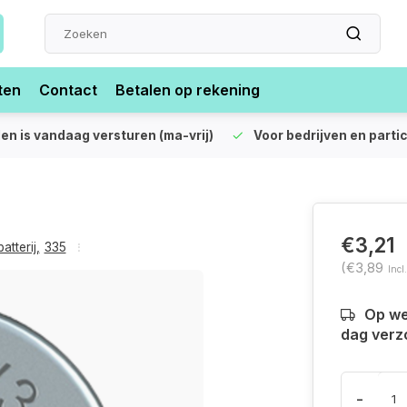
ten
Contact
Betalen op rekening
len is vandaag versturen (ma-vrij)
Voor bedrijven en partic
€3,21
atterij
,
335
(€3,89
Incl
Op we
dag verz
-