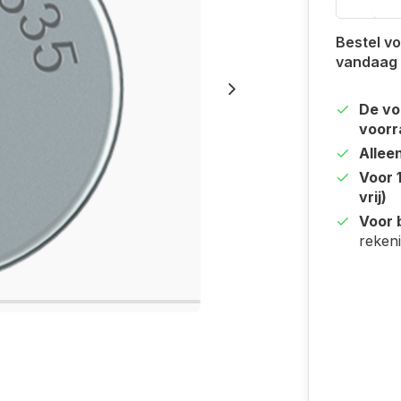
Bestel vo
vandaag
De vo
voorr
Allee
Voor 
vrij)
Voor b
reken