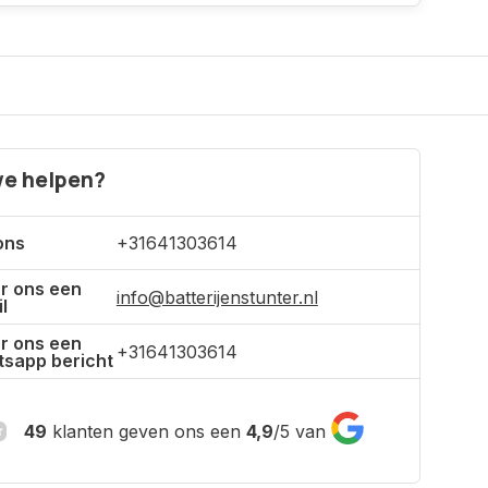
e helpen?
ons
+31641303614
r ons een
info@batterijenstunter.nl
l
r ons een
+31641303614
sapp bericht
49
klanten geven ons een
4,9
/
5
van