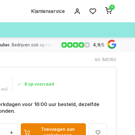
0
Klantenservice
4,9
/
5
ulier.
Bedrijven ook op rekening
De voorraad die aangegeven
Art: IM0180
8 op voorraad
)
. btw
rkdagen voor 16:00 uur besteld, dezelfde
onden.
Toevoegen aan
+