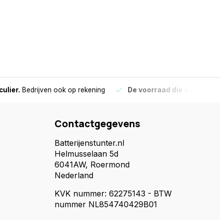
culier.
Bedrijven ook op rekening
De voorraad die aangegeve
Contactgegevens
Batterijenstunter.nl
Helmusselaan 5d
6041AW, Roermond
Nederland
KVK nummer: 62275143 - BTW
nummer NL854740429B01