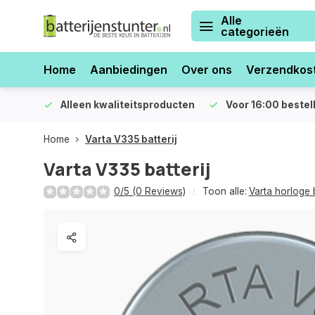
Alle
categorieën
Home
Aanbiedingen
Over ons
Verzendkos
orraad
Alleen kwaliteitsproducten
Voor 16:00 bestel
Home
Varta V335 batterij
Varta V335 batterij
0/5 (0 Reviews)
Toon alle:
Varta horloge b