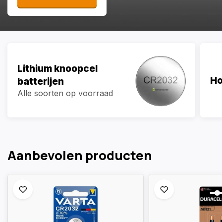
Lithium knoopcel
Ho
batterijen
Alle soorten op voorraad
Aanbevolen producten