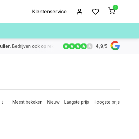
0
Klantenservice
4,9
/
5
ulier.
Bedrijven ook op rekening
De voorraad die aangegeven
Meest bekeken
Nieuw
Laagste prijs
Hoogste prijs