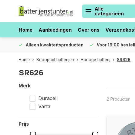
Alle
categorieën
Home
Aanbiedingen
Over ons
Verzendkos
orraad
Alleen kwaliteitsproducten
Voor 16:00 bestel
Home
Knoopcel batterijen
Horloge batterij
SR626
SR626
Merk
Duracell
2 Producten
Varta
Prijs