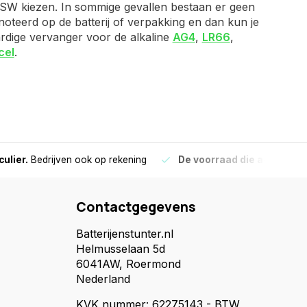
e SW kiezen. In sommige gevallen bestaan er geen
noteerd op de batterij of verpakking en dan kun je
aardige vervanger voor de alkaline
AG4
,
LR66
,
cel
.
culier.
Bedrijven ook op rekening
De voorraad die aangegeve
Contactgegevens
Batterijenstunter.nl
Helmusselaan 5d
6041AW, Roermond
Nederland
KVK nummer: 62275143 - BTW