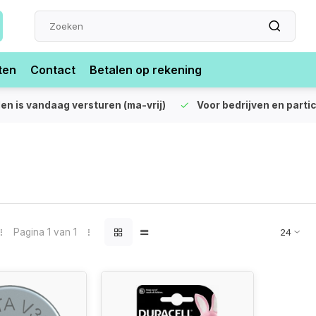
ten
Contact
Betalen op rekening
len is vandaag versturen (ma-vrij)
Voor bedrijven en partic
Pagina 1 van 1