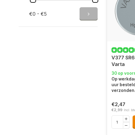
€0 - €5
V377 SR6
Varta
30 op voor
Op werkdag
uur bestel
verzonden
€2,47
€2,99
Incl. bt