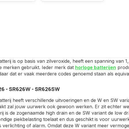
terij is op basis van zilveroxide, heeft een spanning van 
de merken gebruikt. Ieder merk dat
horloge batterijen
produ
ndaar dat er vaak meerdere codes genoemd staan als equiva
6 - SR626W - SR626SW
terij heeft verschillende uitvoeringen en de W en SW vari
ikt zal jouw uurwerk ook gewoon werken. Er zit echter wel
ij is de zogenaamde high drain en de SW variant de low drai
ndige piekbelasting toelaat en dus geschikt is voor uurwe
 verlichting of alarm. Omdat deze W variant meer vermogen