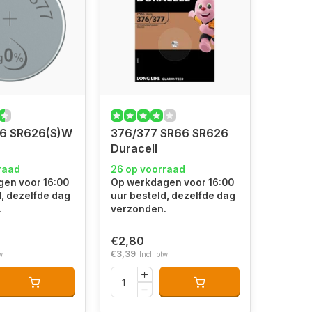
6 SR626(S)W
376/377 SR66 SR626
Duracell
raad
26 op voorraad
en voor 16:00
Op werkdagen voor 16:00
d, dezelfde dag
uur besteld, dezelfde dag
.
verzonden.
€2,80
€3,39
w
Incl. btw