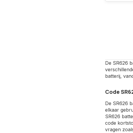
De SR626 bat
verschillen
batterij, va
Code SR62
De SR626 bat
elkaar gebru
SR626 batter
code kortsto
vragen zoals