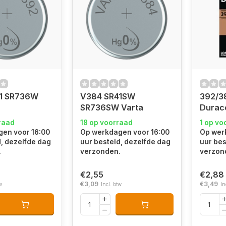
1 SR736W
V384 SR41SW
392/3
SR736SW Varta
Durace
raad
18 op voorraad
1 op vo
en voor 16:00
Op werkdagen voor 16:00
Op wer
d, dezelfde dag
uur besteld, dezelfde dag
uur bes
.
verzonden.
verzon
€2,55
€2,88
€3,09
€3,49
w
Incl. btw
In