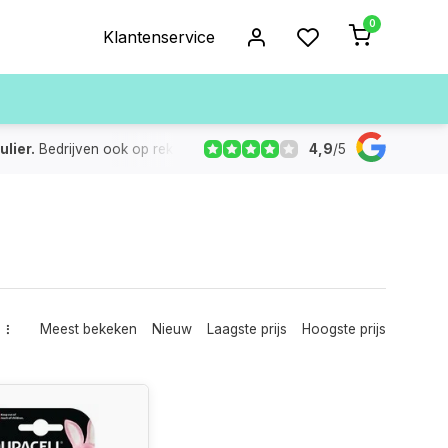
0
Klantenservice
4,9
/
5
ulier.
Bedrijven ook op rekening
De voorraad die aangegeven
Meest bekeken
Nieuw
Laagste prijs
Hoogste prijs