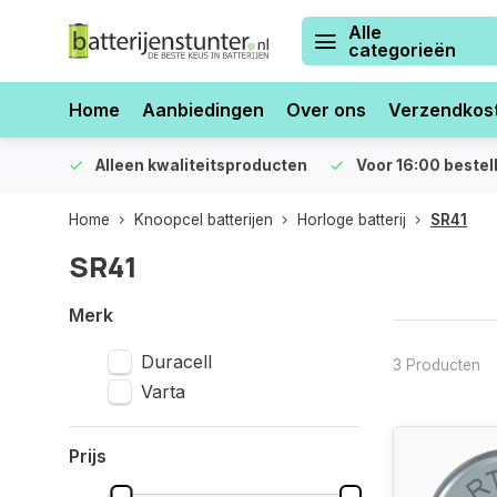
Alle
categorieën
Home
Aanbiedingen
Over ons
Verzendkos
orraad
Alleen kwaliteitsproducten
Voor 16:00 bestel
Home
Knoopcel batterijen
Horloge batterij
SR41
SR41
Merk
Duracell
3 Producten
Varta
Prijs