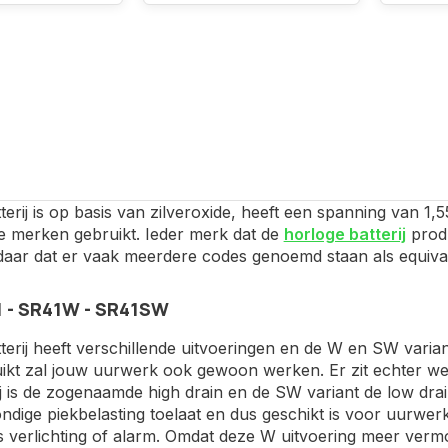
erij is op basis van zilveroxide, heeft een spanning van 1,
de merken gebruikt. Ieder merk dat de
horloge batterij
produ
ndaar dat er vaak meerdere codes genoemd staan als equiva
 - SR41W - SR41SW
erij heeft verschillende uitvoeringen en de W en SW varia
ikt zal jouw uurwerk ook gewoon werken. Er zit echter wel
j is de zogenaamde high drain en de SW variant de low drain.
ndige piekbelasting toelaat en dus geschikt is voor uurwe
s verlichting of alarm. Omdat deze W uitvoering meer verm