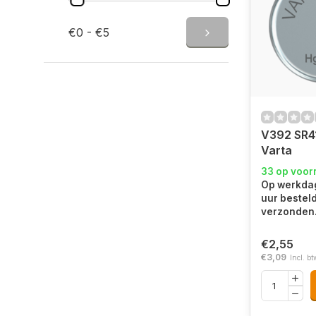
€0 - €5
V392 SR4
Varta
33 op voor
Op werkdag
uur bestel
verzonden
€2,55
€3,09
Incl. bt