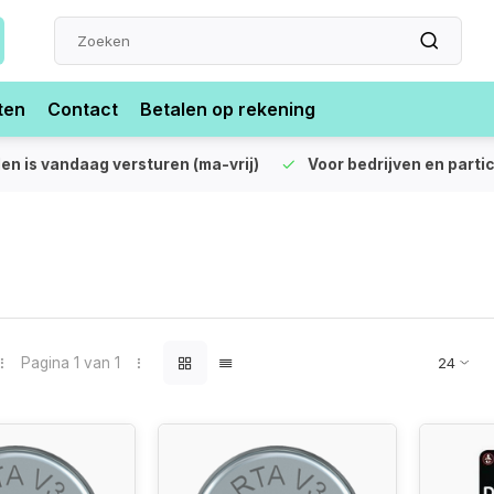
ten
Contact
Betalen op rekening
len is vandaag versturen (ma-vrij)
Voor bedrijven en partic
Pagina 1 van 1