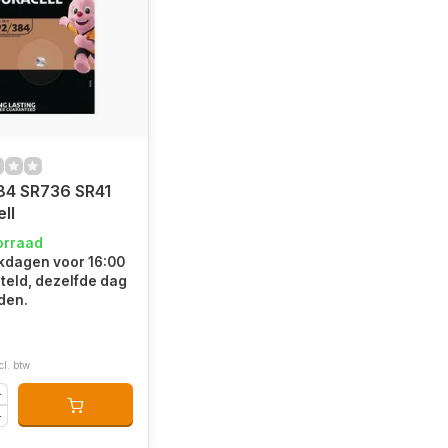
84 SR736 SR41
ll
orraad
kdagen voor 16:00
teld, dezelfde dag
den.
cl. btw