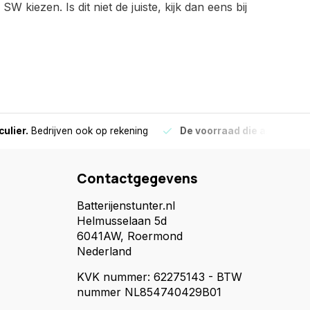
W kiezen. Is dit niet de juiste, kijk dan eens bij
culier.
Bedrijven ook op rekening
De voorraad die aangegeve
Contactgegevens
Batterijenstunter.nl
Helmusselaan 5d
6041AW, Roermond
Nederland
KVK nummer: 62275143 - BTW
nummer NL854740429B01