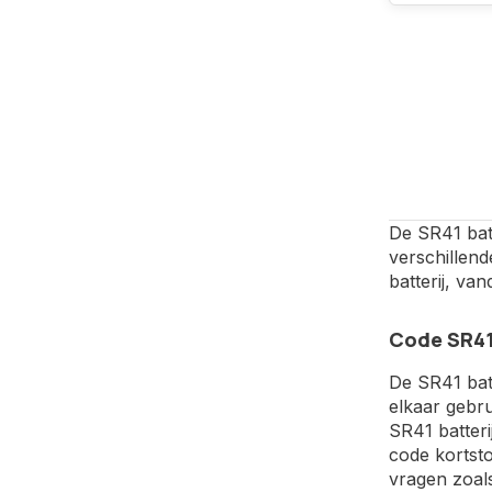
De SR41 batt
verschillen
batterij, va
Code SR41
De SR41 batt
elkaar gebru
SR41 batteri
code kortsto
vragen zoal