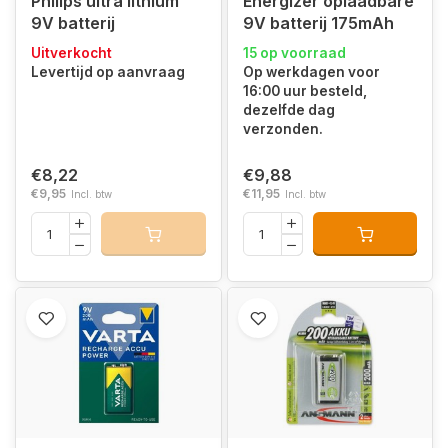
Philips ultra lithium
Energizer oplaadbare
9V batterij
9V batterij 175mAh
Uitverkocht
15 op voorraad
Levertijd op aanvraag
Op werkdagen voor
16:00 uur besteld,
dezelfde dag
verzonden.
€8,22
€9,88
€9,95
€11,95
Incl. btw
Incl. btw