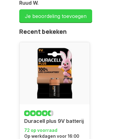
Ruud W.
Een aanrader doen wat ze aangeven met bestellen
Je beoordeling toevoegen
tijd volgens opgave verstuurd en afgeleverd
Geplaatst op 13/10/2022
Recent bekeken
Georges L.
Zeer tevreden
Geplaatst op 03/10/2022
Duracell plus 9V batterij
72 op voorraad
Op werkdagen voor 16:00