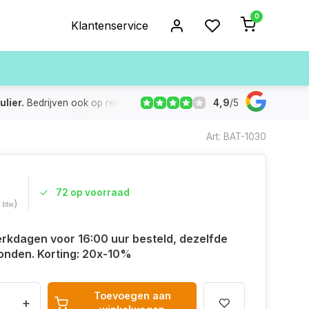
0
Klantenservice
4,9
/
5
ulier.
Bedrijven ook op rekening
De voorraad die aangegeven
Art: BAT-1030
72 op voorraad
)
. btw
rkdagen voor 16:00 uur besteld, dezelfde
onden. Korting: 20x-10%
Toevoegen aan
+