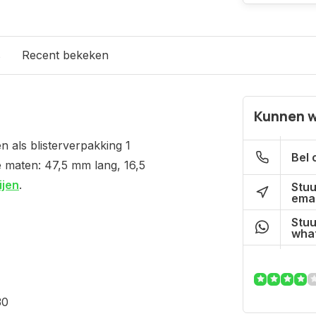
s
Recent bekeken
Kunnen w
n als blisterverpakking 1
Bel 
e maten: 47,5 mm lang, 16,5
ijen
.
Stuu
emai
Stuu
what
30