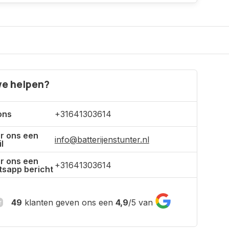
e helpen?
ons
+31641303614
r ons een
info@batterijenstunter.nl
l
r ons een
+31641303614
sapp bericht
49
klanten geven ons een
4,9
/
5
van