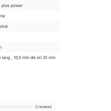
l plus power
ine
 stuk
h
 lang , 16,5 mm dik en 25 mm
2 reviews