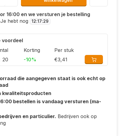
winkelwagen
or 16:00 en we versturen je bestelling
Je hebt nog
12
:
17
:
28
 voordeel
ntal
Korting
Per stuk
20
-10%
€3,41
orraad die aangegeven staat is ook echt op
aad
n kwaliteitsproducten
16:00 bestellen is vandaag versturen (ma-
edrijven en particulier.
Bedrijven ook op
ing