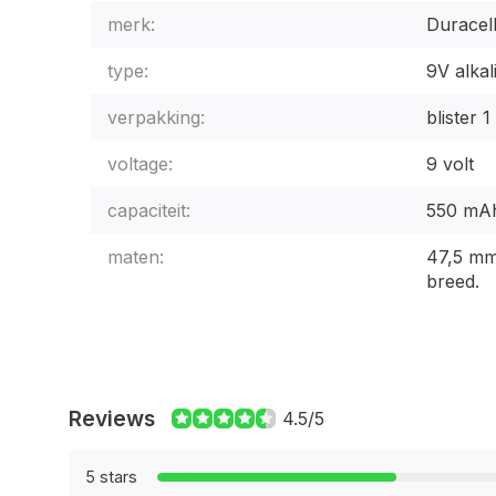
merk:
Duracel
type:
9V alkal
verpakking:
blister 1
voltage:
9 volt
capaciteit:
550 mA
maten:
47,5 mm
breed.
Reviews
4.5/5
5 stars