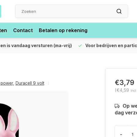
ten
Contact
Betalen op rekening
len is vandaag versturen (ma-vrij)
Voor bedrijven en partic
€3,79
s power
,
Duracell 9 volt
(€4,59
Incl
Op we
dag verz
-