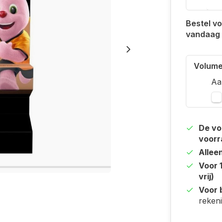
Bestel vo
vandaag
Volume
Aa
De vo
voorr
Allee
Voor 
vrij)
Voor b
reken