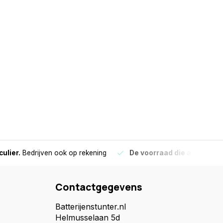
culier.
Bedrijven ook op rekening
De voorraad die aangegeve
Contactgegevens
Batterijenstunter.nl
Helmusselaan 5d