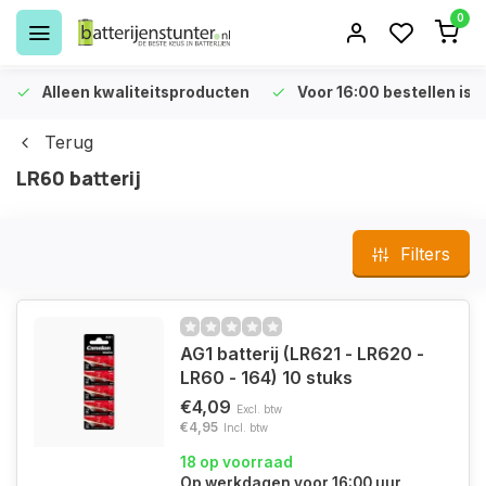
0
Alleen kwaliteitsproducten
Voor 16:00 bestellen is 
Terug
LR60 batterij
Filters
AG1 batterij (LR621 - LR620 -
LR60 - 164) 10 stuks
€4,09
Excl. btw
€4,95
Incl. btw
18 op voorraad
Op werkdagen voor 16:00 uur