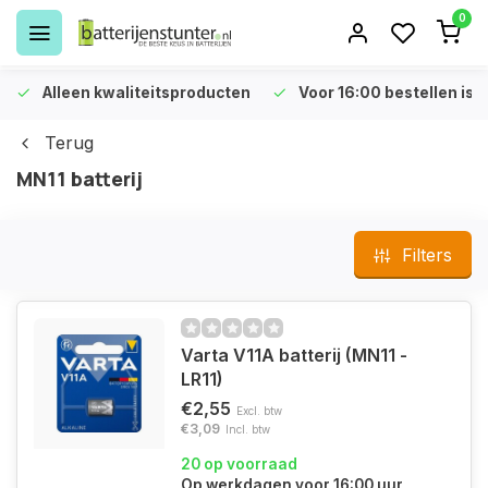
0
Alleen kwaliteitsproducten
Voor 16:00 bestellen is 
Terug
MN11 batterij
Filters
Varta V11A batterij (MN11 -
LR11)
€2,55
Excl. btw
€3,09
Incl. btw
20 op voorraad
Op werkdagen voor 16:00 uur