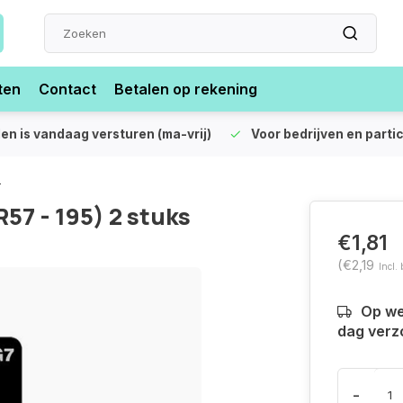
ten
Contact
Betalen op rekening
len is vandaag versturen (ma-vrij)
Voor bedrijven en partic
s
R57 - 195) 2 stuks
€1,81
(€2,19
Incl.
Op we
dag verz
-