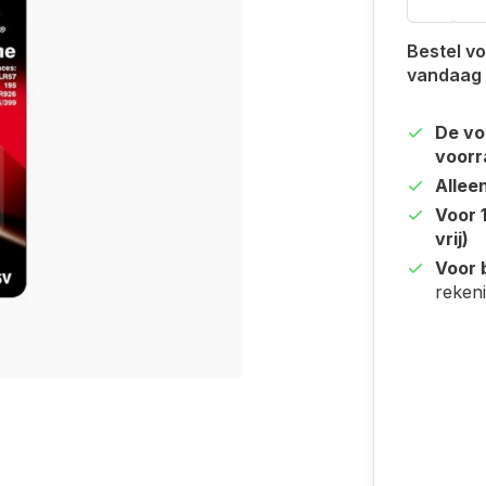
Bestel vo
vandaag
De vo
voorr
Allee
Voor 
vrij)
Voor b
reken