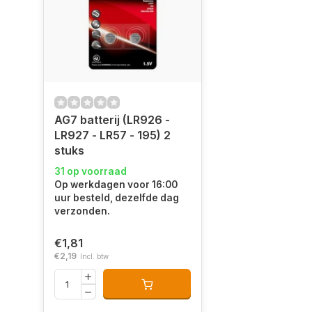
AG7 batterij (LR926 -
LR927 - LR57 - 195) 2
stuks
31 op voorraad
Op werkdagen voor 16:00
uur besteld, dezelfde dag
verzonden.
€1,81
€2,19
Incl. btw