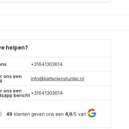
e helpen?
ons
+31641303614
r ons een
info@batterijenstunter.nl
l
r ons een
+31641303614
sapp bericht
49
klanten geven ons een
4,9
/
5
van