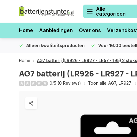
Alle
categorieën
Home
Aanbiedingen
Over ons
Verzendkos
orraad
Alleen kwaliteitsproducten
Voor 16:00 bestel
Home
AG7 batterij (LR926 - LR927 - LR57 - 195) 2 stuk
AG7 batterij (LR926 - LR927 - L
0/5 (0 Reviews)
Toon alle:
AG7
,
LR927