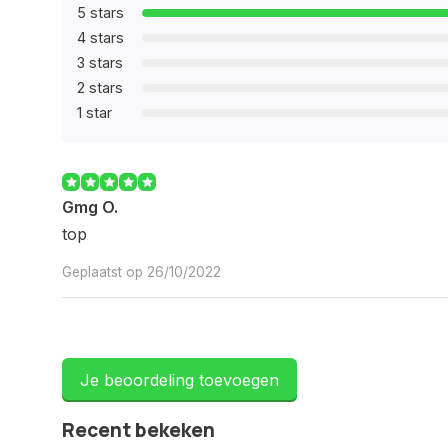
5 stars
4 stars
3 stars
2 stars
1 star
Gmg O.
top
Geplaatst op 26/10/2022
Je beoordeling toevoegen
Recent bekeken