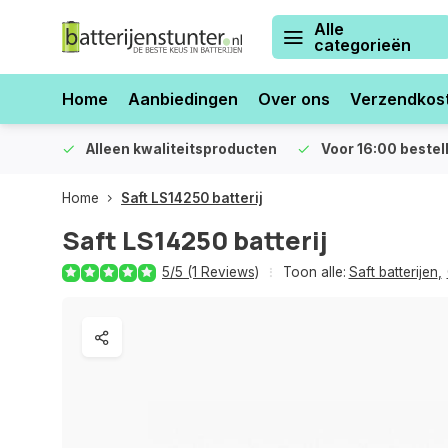
Alle
categorieën
Home
Aanbiedingen
Over ons
Verzendkos
orraad
Alleen kwaliteitsproducten
Voor 16:00 bestel
Home
Saft LS14250 batterij
Saft LS14250 batterij
5/5 (1 Reviews)
Toon alle:
Saft batterijen
,