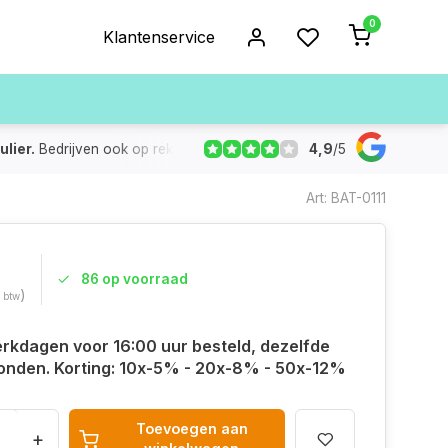
0
Klantenservice
4,9
/
5
ulier.
Bedrijven ook op rekening
De voorraad die aangegeven
Art: BAT-0111
86 op voorraad
)
. btw
rkdagen voor 16:00 uur besteld, dezelfde
onden. Korting: 10x-5% - 20x-8% - 50x-12%
Toevoegen aan
+