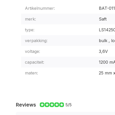
Artikelnummer:
BAT-011
merk:
Saft
type:
LS1425
verpakking:
bulk , l
voltage:
3,6V
capaciteit:
1200 m
maten:
25 mm 
Reviews
5/5