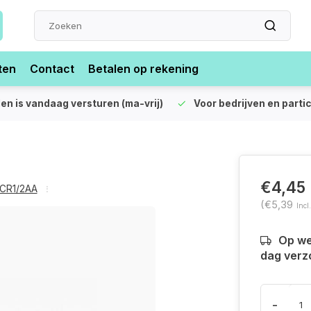
ten
Contact
Betalen op rekening
len is vandaag versturen (ma-vrij)
Voor bedrijven en partic
€4,45
CR1/2AA
(€5,39
Incl
Op we
dag verz
-