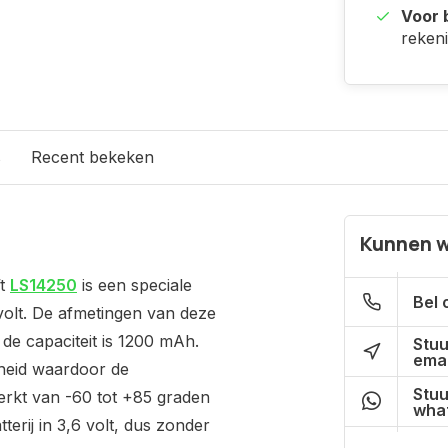
Voor b
reken
s
Recent bekeken
Kunnen w
ft
LS14250
is een speciale
Bel 
 volt. De afmetingen van deze
 de capaciteit is 1200 mAh.
Stuu
emai
theid waardoor de
Stuu
erkt van -60 tot +85 graden
what
terij in 3,6 volt, dus zonder