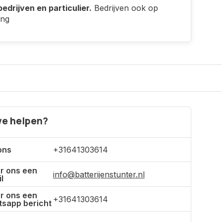
edrijven en particulier.
Bedrijven ook op
ing
e helpen?
ons
+31641303614
r ons een
info@batterijenstunter.nl
l
r ons een
+31641303614
sapp bericht