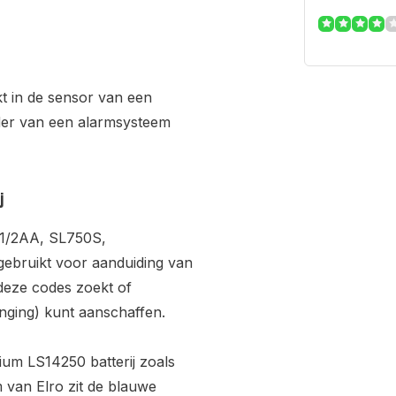
kt in de sensor van een
er van een alarmsysteem
j
1/2AA, SL750S,
bruikt voor aanduiding van
 deze codes zoekt of
vanging) kunt aanschaffen.
ium LS14250 batterij zoals
 van Elro zit de blauwe