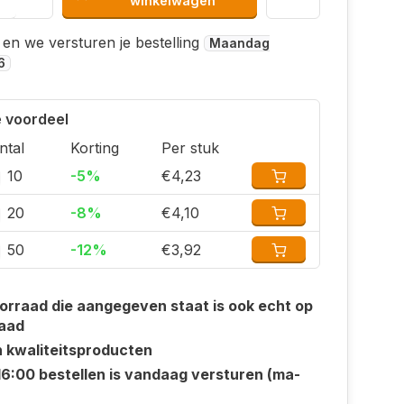
winkelwagen
 en we versturen je bestelling
Maandag
6
 voordeel
ntal
Korting
Per stuk
10
-5%
€4,23
20
-8%
€4,10
50
-12%
€3,92
orraad die aangegeven staat is ook echt op
aad
n kwaliteitsproducten
16:00 bestellen is vandaag versturen (ma-