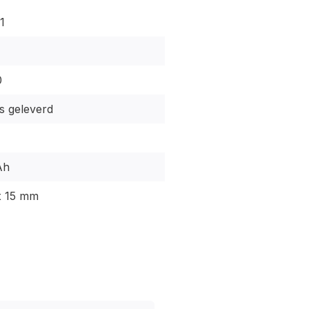
1
0
os geleverd
Ah
x 15 mm