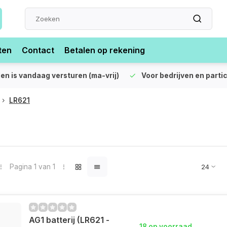
ten
Contact
Betalen op rekening
len is vandaag versturen (ma-vrij)
Voor bedrijven en partic
LR621
Pagina 1 van 1
AG1 batterij (LR621 -
18 op voorraad