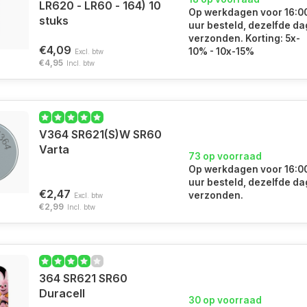
LR620 - LR60 - 164) 10
Op werkdagen voor 16:0
stuks
uur besteld, dezelfde da
verzonden. Korting: 5x-
€4,09
10% - 10x-15%
Excl. btw
€4,95
Incl. btw
V364 SR621(S)W SR60
Varta
73 op voorraad
Op werkdagen voor 16:0
uur besteld, dezelfde da
€2,47
verzonden.
Excl. btw
€2,99
Incl. btw
364 SR621 SR60
Duracell
30 op voorraad