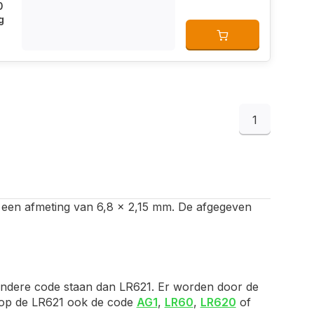
0
g
1
 met een afmeting van 6,8 x 2,15 mm. De afgegeven
andere code staan dan LR621. Er worden door de
e op de LR621 ook de code
AG1
,
LR60
,
LR620
of