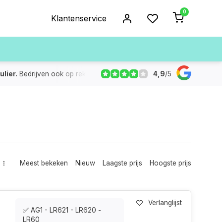
0
Klantenservice
4,9
/
5
ulier.
Bedrijven ook op rekening
De voorraad die aangegeven
Meest bekeken
Nieuw
Laagste prijs
Hoogste prijs
Verlanglijst
✅ AG1 - LR621 - LR620 -
LR60