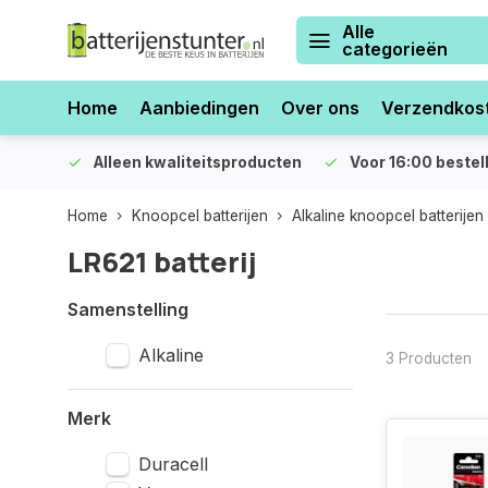
Alle
categorieën
Home
Aanbiedingen
Over ons
Verzendkos
orraad
Alleen kwaliteitsproducten
Voor 16:00 bestel
Home
Knoopcel batterijen
Alkaline knoopcel batterijen
LR621 batterij
Samenstelling
Alkaline
3 Producten
Merk
Duracell