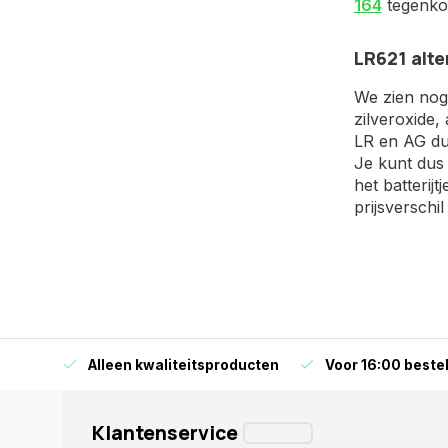
164
tegenkom
LR621 alte
We zien nog 
zilveroxide,
LR en AG dus
Je kunt dus
het batterij
prijsverschi
orraad
Alleen kwaliteitsproducten
Voor 16:00 bestel
Klantenservice