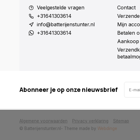
Veelgestelde vragen
Contact
+31641303614
Verzende
info@batterijenstunter.nl
Mijn acco
+31641303614
Betalen o
Aankoop 
Verzendk
betaalmog
Abonneer je op onze nieuwsbrief
            Wij slaan cookies op om onze website te verbeteren. Is dat akkoor
Algemene voorwaarden
Privacy verklaring
Sitemap
© Batterijenstunter.nl
- Theme made by
Webdinge