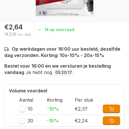
€2,64
14 op voorraad
(€3,19
)
Incl. btw
Op werkdagen voor 16:00 uur besteld, dezelfde
dag verzonden. Korting: 10x-10% - 20x-15%
Bestel voor 16:00 en we versturen je bestelling
vandaag
Je hebt nog
05
:
20
:
16
Volume voordeel
Aantal
Korting
Per stuk
10
-10%
€2,37
20
-15%
€2,24