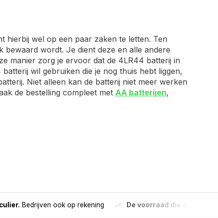
 hierbij wel op een paar zaken te letten. Ten
ek bewaard wordt. Je dient deze en alle andere
e manier zorg je ervoor dat de 4LR44 batterij in
 batterij wil gebruiken die je nog thuis hebt liggen,
erij. Niet alleen kan de batterij niet meer werken
Maak de bestelling compleet met
AA batterijen
,
culier.
Bedrijven ook op rekening
De voorraad die aangegeve