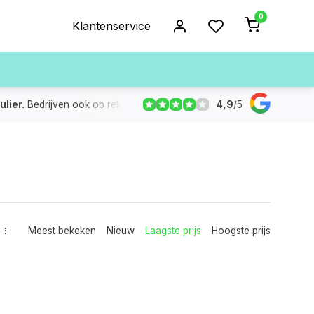
0
Klantenservice
4,9
/
5
ulier.
Bedrijven ook op rekening
De voorraad die aangegeven
Meest bekeken
Nieuw
Laagste prijs
Hoogste prijs