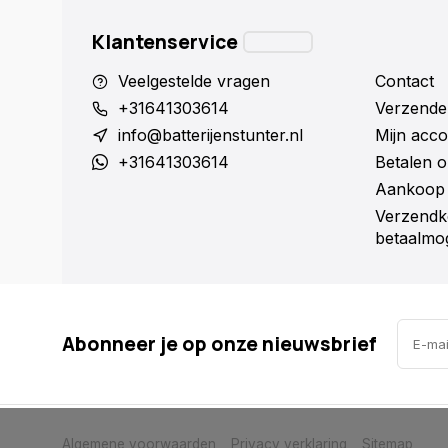
Klantenservice
Veelgestelde vragen
Contact
+31641303614
Verzende
info@batterijenstunter.nl
Mijn acco
+31641303614
Betalen o
Aankoop 
Verzendk
betaalmog
Abonneer je op onze nieuwsbrief
            Wij slaan cookies op om onze website te verbeteren. Is dat akkoor
Algemene voorwaarden
Privacy verklaring
Sitemap