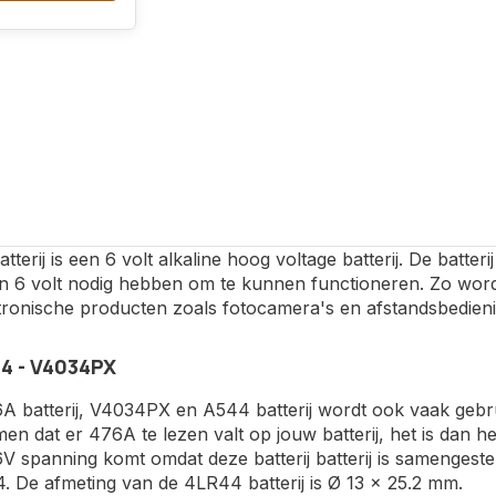
terij is een 6 volt alkaline hoog voltage batterij. De batter
n 6 volt nodig hebben om te kunnen functioneren. Zo wordt
ktronische producten zoals fotocamera's en afstandsbedien
44 - V4034PX
A batterij, V4034PX en A544 batterij wordt ook vaak gebru
n dat er 476A te lezen valt op jouw batterij, het is dan he
V spanning komt omdat deze batterij batterij is samengest
 De afmeting van de 4LR44 batterij is Ø 13 x 25.2 mm.