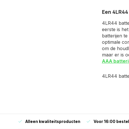
Een 4LR44 
4LR44 batter
eerste is he
batterijen t
optimale cond
om de houdba
maar er is 
AAA batteri
4LR44 batter
orraad
Alleen kwaliteitsproducten
Voor 16:00 bestel