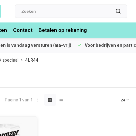
ten
Contact
Betalen op rekening
len is vandaag versturen (ma-vrij)
Voor bedrijven en partic
 / speciaal
4LR44
Pagina 1 van 1