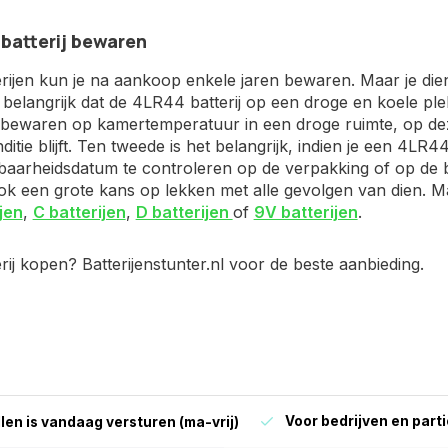
batterij bewaren
ijen kun je na aankoop enkele jaren bewaren. Maar je dient
t belangrijk dat de 4LR44 batterij op een droge en koele pl
e bewaren op kamertemperatuur in een droge ruimte, op dez
itie blijft. Ten tweede is het belangrijk, indien je een 4LR44
arheidsdatum te controleren op de verpakking of op de batt
ook een grote kans op lekken met alle gevolgen van dien. 
jen
,
C batterijen
,
D batterijen
of
9V batterijen
.
ij kopen? Batterijenstunter.nl voor de beste aanbieding.
Voor bedrijven en parti
len is vandaag versturen (ma-vrij)