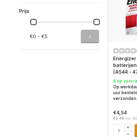
Prijs
€0 - €5
Energizer
batterijen
(A544 - 4
4 op voorr
Op werkdag
uur bestel
verzonden
€4,54
€5,49
Incl. bt