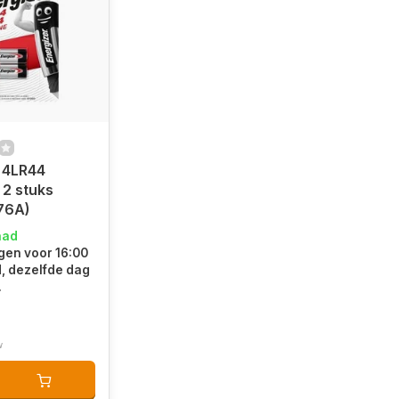
 4LR44
 2 stuks
76A)
aad
en voor 16:00
d, dezelfde dag
.
w