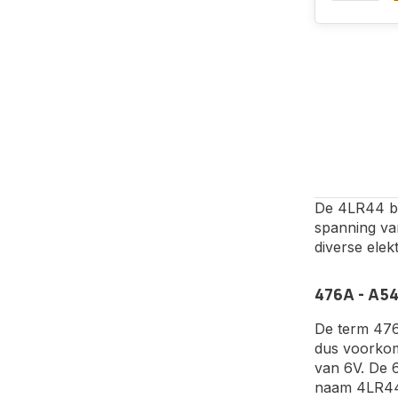
De 4LR44 bat
spanning va
diverse ele
476A - A5
De term 476
dus voorkome
van 6V. De 6
naam 4LR44.