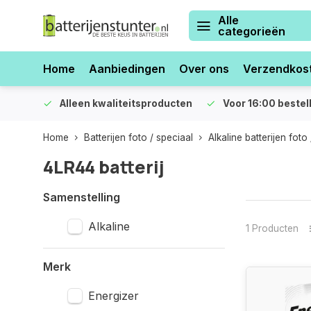
Alle
categorieën
Home
Aanbiedingen
Over ons
Verzendkos
orraad
Alleen kwaliteitsproducten
Voor 16:00 bestel
Home
Batterijen foto / speciaal
Alkaline batterijen foto
4LR44 batterij
Samenstelling
Alkaline
1 Producten
Merk
Energizer